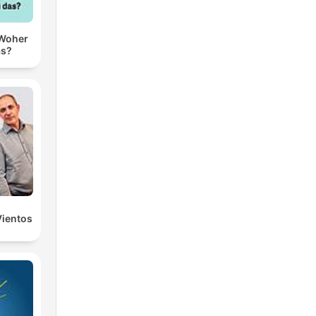
 Woher
as?
Vientos