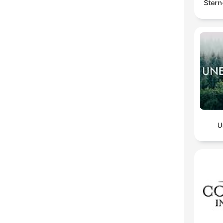
Stern
U