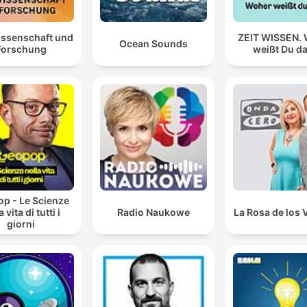
issenschaft und
ZEIT WISSEN.
Ocean Sounds
Forschung
weißt Du d
p - Le Scienze
a vita di tutti i
Radio Naukowe
La Rosa de los 
giorni