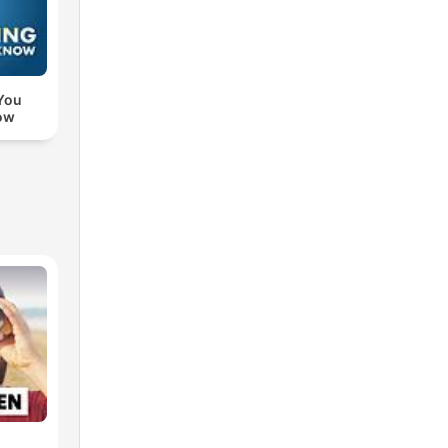
You
ow