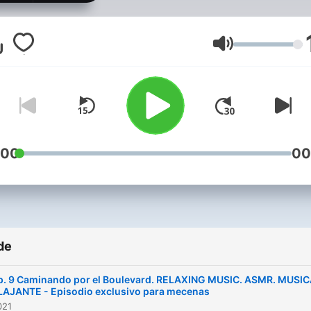
ESTUDIO, CONCENTRACI
ASMR ENCUBIERTO. MUSICA
EXPERIMENTAL PARA
Volum
RELAJACIÓN RELAX MUS
:00
00
de
p. 9 Caminando por el Boulevard. RELAXING MUSIC. ASMR. MUSI
LAJANTE - Episodio exclusivo para mecenas
021