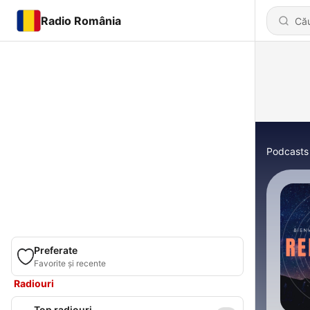
Radio România
Podcasts
Preferate
Favorite și recente
Radiouri
Top radiouri