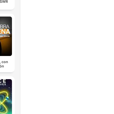
| SWR
, con
lón