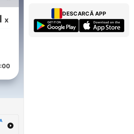
ÓN,
DESCARCĂ APP
1
x
IC
:00
CA