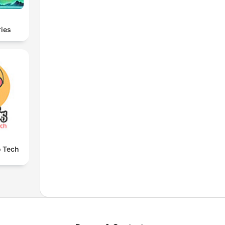
ies
o Tech