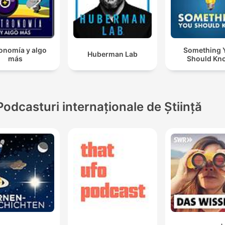
onomía y algo
Something 
Huberman Lab
más
Should Kn
Podcasturi internaționale de Știință