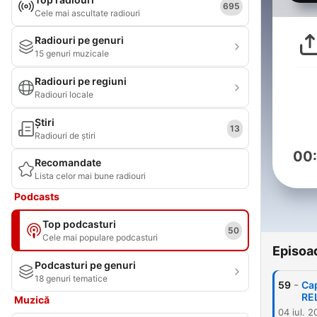
695
Cele mai ascultate radiouri
Radiouri pe genuri
15 genuri muzicale
Radiouri pe regiuni
Radiouri locale
Știri
13
Radiouri de știri
00
Recomandate
Lista celor mai bune radiouri
Podcasts
Top podcasturi
50
Cele mai populare podcasturi
Episoa
Podcasturi pe genuri
18 genuri tematice
-
59
Ca
RE
Muzică
04 iul. 2