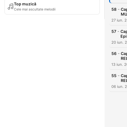
Top muzică
-
58
Ca
Cele mai ascultate melodii
MU
27 iun. 
-
57
Ca
Epi
20 iun. 
-
56
Ca
RE
13 iun. 
-
55
Ca
RE
06 iun. 