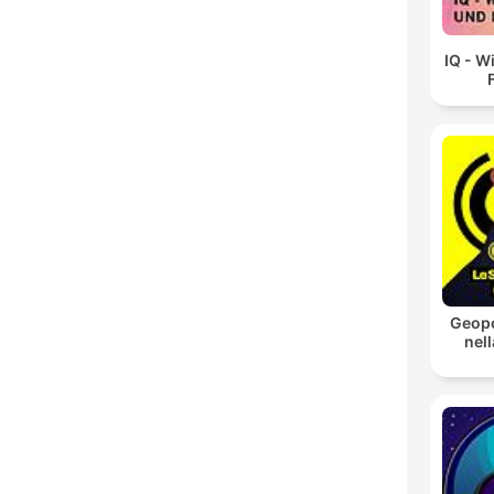
IQ - W
Geopo
nell