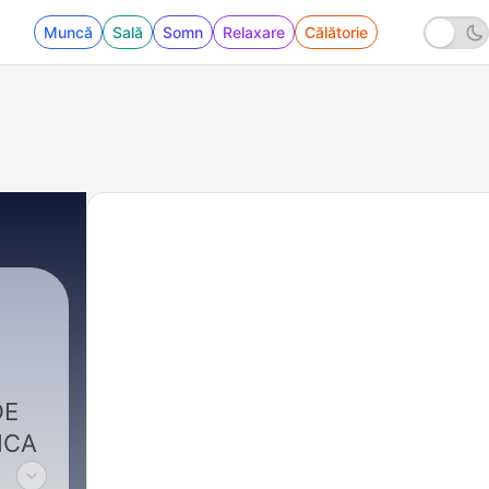
Muncă
Sală
Somn
Relaxare
Călătorie
DE
ICA