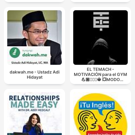
EL TEMACH -
dakwah.me - Ustadz Adi
MOTIVACIÓN para el GYM
Hidayat
💪🏼🏋🏻‍♀🔱 💥MODO
GUERRA💥