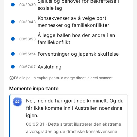
Sjalusi og behovet for bekreftelse i
00:29:30
sosiale lag
Konsekvenser av å velge bort
00:39:43
mennesker og familiekonflikter
Å legge ballen hos den andre i en
00:53:53
familiekonflikt
Forventninger og japansk skuffelse
00:55:24
Avslutning
00:57:07
Fă clic pe un capitol pentru a merge direct la acel moment
Momente importante
Nei, men du har gjort noe kriminelt. Og du
får ikke komme inn i Australien noensinne
igjen.
00:05:31 · Dette sitatet illustrerer den ekstreme
alvorsgraden og de drastiske konsekvensene