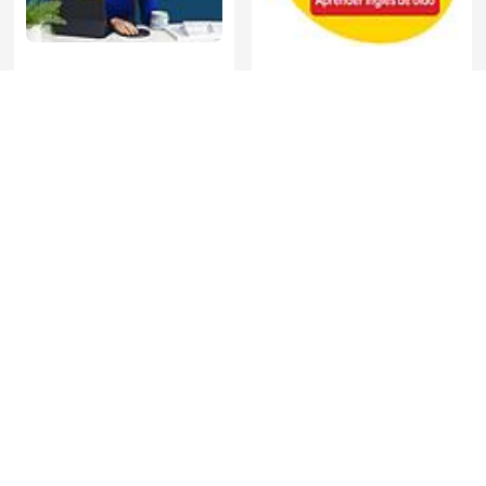
Relationships Made Easy
Tu Ingles! podcast
Mufti Menk Podcast
English Podcast
Podcasturi