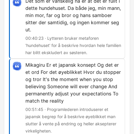
Det som er vanskelig nå er at det er fullt i
dette hundehuset. Da både jeg, min mann,
min mor, far og bror og hans samboer
sitter der samtidig, og ingen kommer seg
ut.
00:40:23 · Lytteren bruker metaforen
'hundehuset' for å beskrive hvordan hele familien
har blitt ekskludert av søsteren.
Mikagiru Er et japansk konsept Og det er
et ord For det øyeblikket Hvor du stopper
og tror It's the moment when you stop
believing Someone will ever change And
permanently adjust your expectations To
match the reality
00:51:45 · Programlederen introduserer et
japansk begrep for å beskrive øyeblikket man
slutter å vente på endring og heller aksepterer
virkeligheten.