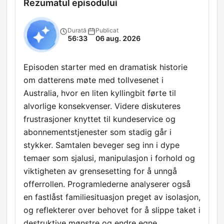
Rezumatul episodului
Durată
Publicat
56:33
06 aug. 2026
Episoden starter med en dramatisk historie
om datterens møte med tollvesenet i
Australia, hvor en liten kyllingbit førte til
alvorlige konsekvenser. Videre diskuteres
frustrasjoner knyttet til kundeservice og
abonnementstjenester som stadig går i
stykker. Samtalen beveger seg inn i dype
temaer som sjalusi, manipulasjon i forhold og
viktigheten av grensesetting for å unngå
offerrollen. Programlederne analyserer også
en fastlåst familiesituasjon preget av isolasjon,
og reflekterer over behovet for å slippe taket i
destruktive mønstre og endre egne