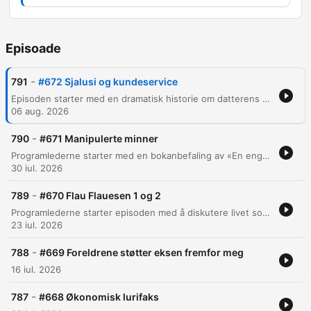
Episoade
-
791
#672 Sjalusi og kundeservice
Episoden starter med en dramatisk historie om datterens møte med tollvesenet i Australia, hvor en liten kyllingbit førte til alvorlige konsekvenser. Videre diskuteres frustrasjoner knyttet til kundeservice og abonnementstjenester som stadig går i stykker. Samtalen beveger seg inn i dype temaer som sjalusi, manipulasjon i forhold og viktigheten av grensesetting for å unngå offerrollen. Programlederne analyserer også en fastlåst familiesituasjon preget av isolasjon, og reflekterer over behovet for å slippe taket i destruktive mønstre og endre egne forventninger.
06 aug. 2026
-
790
#671 Manipulerte minner
Programlederne starter med en bokanbefaling av «En engel til bors» og reflekterer over egne erfaringer med seiling og behovet for avkobling. Episoden utforsker temaer som tap av autentisitet gjennom AI-manipulerte bilder, samt de sosiale dynamikkene i lokale Facebook-grupper. Videre diskuteres utfordringer i relasjoner, inkludert logistikk i bonusfamilier og det emosjonelle arbeidet med foreldre som mangler selvinnsikt. Gjennom metaforer om juletre og bruk av terapi, belyses viktigheten av å sette grenser og finne aksept for de relasjonene man har.
30 iul. 2026
-
789
#670 Flau Flauesen 1 og 2
Programlederne starter episoden med å diskutere livet som single, inkludert deres beslutning om å delta på et singeltreff for underholdningens skyld. De utforsker også hvordan overgangsalderen kan fungere som et 'sannhetsserum' for personlig klarhet. Videre behandles flere lytterspørsmål knyttet til komplekse relasjoner, fra dilemmaet om å bli i et forhold med en utløpsdato, til tunge emner som barns psykiske helse og følelsen av svikt i vennskap. Episoden avslutter med råd om viktigheten av ærlig kommunikasjon gjennom bruk av «jeg»-setninger.
23 iul. 2026
-
788
#669 Foreldrene støtter eksen fremfor meg
16 iul. 2026
-
787
#668 Økonomisk lurifaks