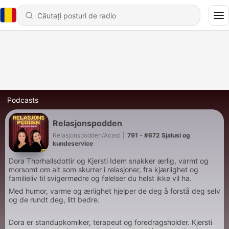
Podcasts
Relasjonspodden
Relasjonspodden/Acast
|
791 - #672 Sjalusi og
kundeservice
Dora Thorhallsdottir og Kjersti Idem snakker ærlig, varmt og
morsomt om alt som skurrer i relasjoner, fra kjærlighet og
familieliv til svigermødre og følelser du helst ikke vil ha.
Med humor, varme og ærlighet hjelper de deg å forstå deg selv
og de rundt deg, litt bedre.
Dora er standupkomiker, terapeut og foredragsholder. Kjersti