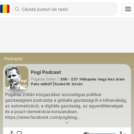
Podcasts
Pogi Podcast
Pogátsa Zoltán
|
306 - 237. Hőkupola: hogy lesz áram
Paks nélkül?⎮Szabó M. István
Pogátsa Zoltán közgazdász-szociológus politikai
gazdaságtani podcastja a globális gazdaságról a klímaválság,
az automatizáció, a digitális gazdaság, az egyenlőtlenségek
és a poszt-demokrácia korszakában.
https://www.facebook.com/pogiblog
https://www.patreon.com/pogipodcast
1