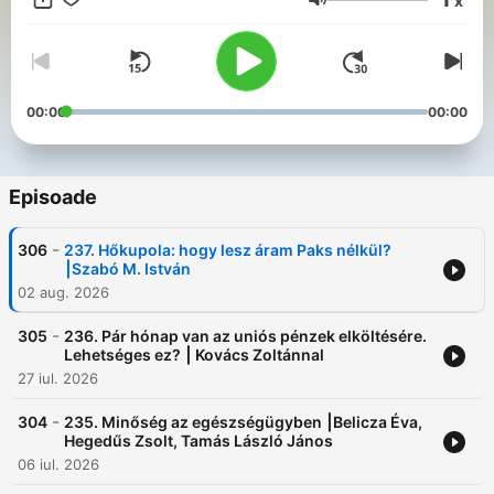
x
Volum
00:00
00:00
Episoade
-
306
237. Hőkupola: hogy lesz áram Paks nélkül?
⎮Szabó M. István
02 aug. 2026
-
305
236. Pár hónap van az uniós pénzek elköltésére.
Lehetséges ez? ⎮ Kovács Zoltánnal
27 iul. 2026
-
304
235. Minőség az egészségügyben ⎮Belicza Éva,
Hegedűs Zsolt, Tamás László János
06 iul. 2026