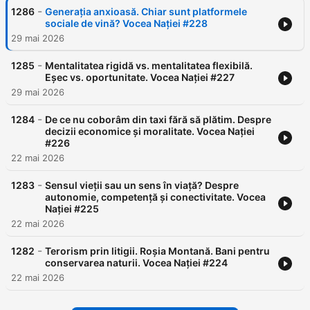
-
1286
Generația anxioasă. Chiar sunt platformele
sociale de vină? Vocea Nației #228
29 mai 2026
-
1285
Mentalitatea rigidă vs. mentalitatea flexibilă.
Eșec vs. oportunitate. Vocea Nației #227
29 mai 2026
-
1284
De ce nu coborâm din taxi fără să plătim. Despre
decizii economice și moralitate. Vocea Nației
#226
22 mai 2026
-
1283
Sensul vieții sau un sens în viață? Despre
autonomie, competență și conectivitate. Vocea
Nației #225
22 mai 2026
-
1282
Terorism prin litigii. Roșia Montană. Bani pentru
conservarea naturii. Vocea Nației #224
22 mai 2026