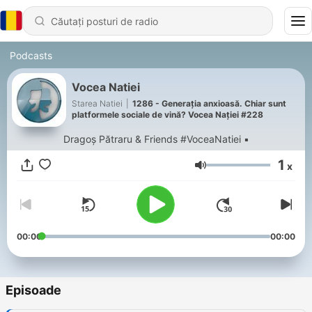
Podcasts
Vocea Natiei
Starea Natiei
|
1286 - Generația anxioasă. Chiar sunt
platformele sociale de vină? Vocea Nației #228
Dragoș Pătraru & Friends #VoceaNatiei ▪️
1
x
Volum
00:00
00:00
Episoade