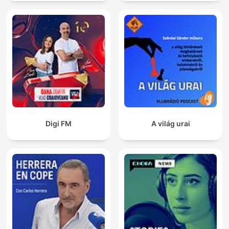
Digi FM
A világ urai