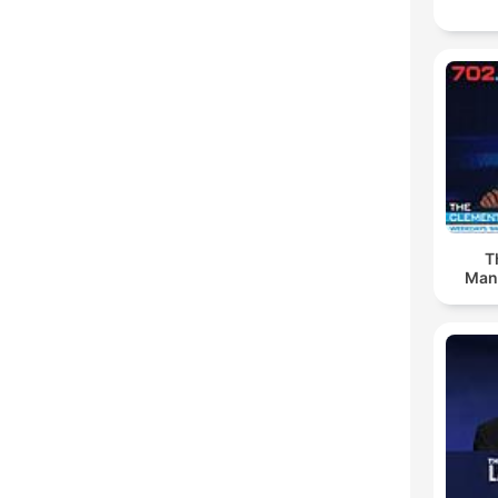
T
Man