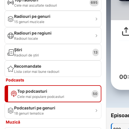
695
Cele mai ascultate radiouri
Radiouri pe genuri
15 genuri muzicale
Radiouri pe regiuni
Radiouri locale
Știri
13
Radiouri de știri
Recomandate
Lista celor mai bune radiouri
00
Podcasts
Top podcasturi
50
Cele mai populare podcasturi
Podcasturi pe genuri
18 genuri tematice
Episoa
Muzică