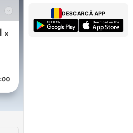
DESCARCĂ APP
1
x
گز
جهان
:00