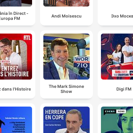
ia în Direct -
Andi Moisescu
Эхо Моск
Europa FM
The Mark Simone
 dans l'Histoire
Digi FM
Show