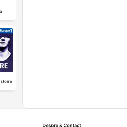
a
istoire
Despre & Contact