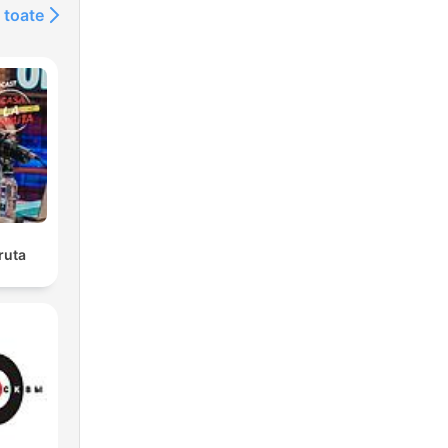
 toate
ruta