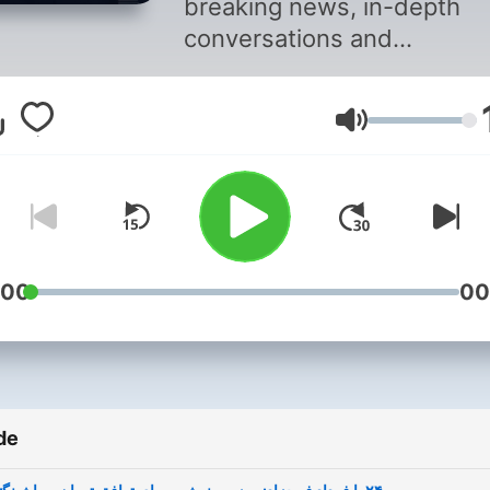
breaking news, in-depth
conversations and
extraordinary reports from
around the world | فرداد فرحزاد،
Volum
اخبار فوری، گفتگوهای عمیق و
ارش‌های بی‌نظیر را از سراسر
 برای شما به ارمغان می آورد
:00
00
de