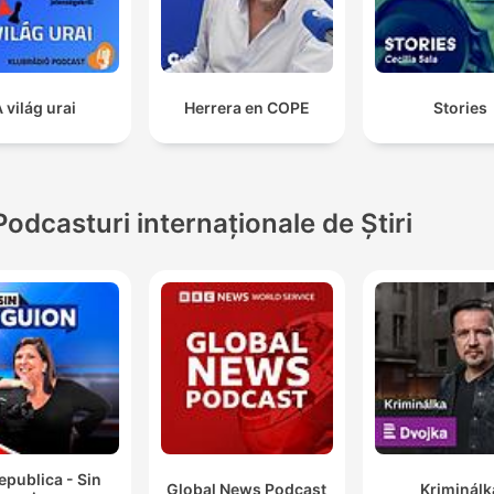
 világ urai
Herrera en COPE
Stories
Podcasturi internaționale de Știri
epublica - Sin
Global News Podcast
Kriminálk