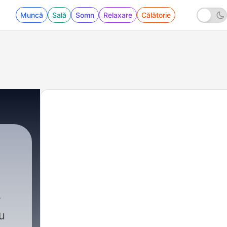
Muncă
Sală
Somn
Relaxare
Călătorie
u