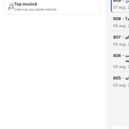
-
809
Top muzică
07 aug. 
Cele mai ascultate melodii
-
808
06 aug.
-
807
05 aug.
-
806
ات
ند
04 aug.
-
805
03 aug.