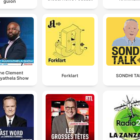
guion
he Clement
Forklart
SONDHI TA
yathela Show