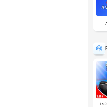
A
La R