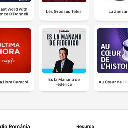
Last Word with
Les Grosses Têtes
La Zanzar
ence O’Donnell
Es la Mañana de
a Hora Caracol
Au Cœur de l'H
Federico
dio România
Resurse