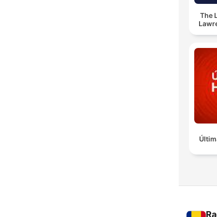
The 
Lawr
Últim
Ra