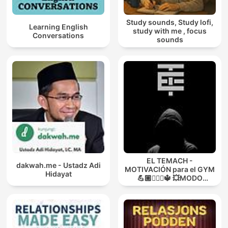
Study sounds, Study lofi,
Learning English
study with me , focus
Conversations
sounds
EL TEMACH -
dakwah.me - Ustadz Adi
MOTIVACIÓN para el GYM
Hidayat
💪🏼🏋🏻‍♀🔱 💥MODO
GUERRA💥