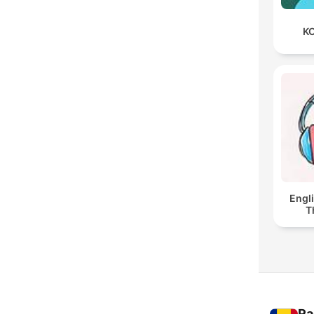
KO
Engl
T
Ra