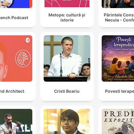
Metope: cultură și
Părintele Cons
rench Podcast
istorie
Necula - Conf
nd Architect
Cristi Boariu
Povesti terap