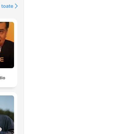
 toate
dio