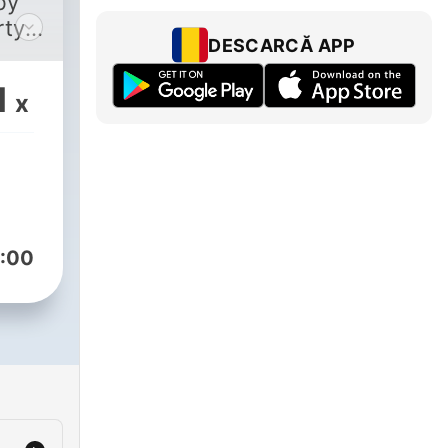
by
rty
DESCARCĂ APP
1
x
by
r
ical
:00