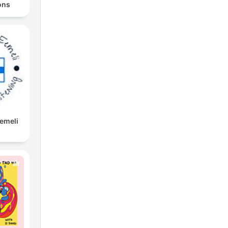
ons
Eemeli