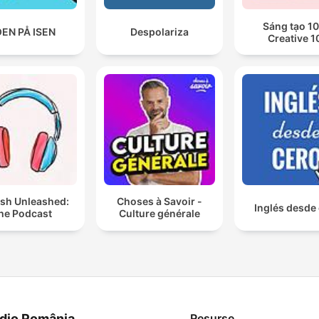
Sáng tạo 10
EN PÅ ISEN
Despolariza
Creative 1
ish Unleashed:
Choses à Savoir -
Inglés desde
he Podcast
Culture générale
dio România
Resurse