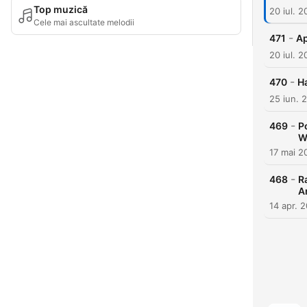
Top muzică
20 iul. 
Cele mai ascultate melodii
-
471
Ap
20 iul. 
-
470
H
25 iun. 
-
469
P
W
17 mai 2
-
468
R
A
14 apr. 