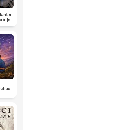
tantin
erințe
eutice