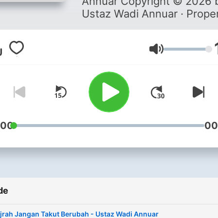
Annuar Copyright © 2026 
Ustaz Wadi Annuar · Prope
of MediaUWA. All rights
reserved. No part of this
production may be
Volum
reproduced, distributed, or
transmitted in any form or 
any means, including
recording, photocopying, o
other electronic or mechan
:00
00
methods, without the prior
written permission of the
production.
de
ijrah Jangan Takut Berubah - Ustaz Wadi Annuar