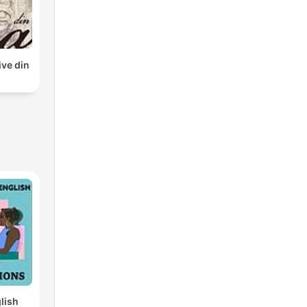
ive din
lish