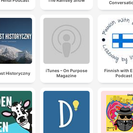
 Hindi Podcast
The Ramsey Show
Conversati
iTunes – On Purpose
Finnish with 
st Historyczny
Magazine
Podcast