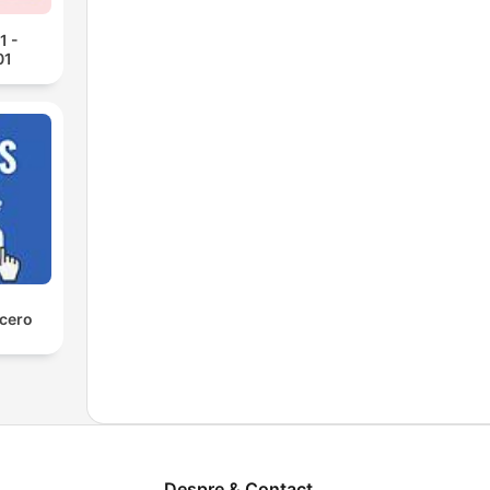
1 -
01
 cero
Despre & Contact