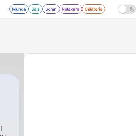
Muncă
Sală
Somn
Relaxare
Călătorie
i