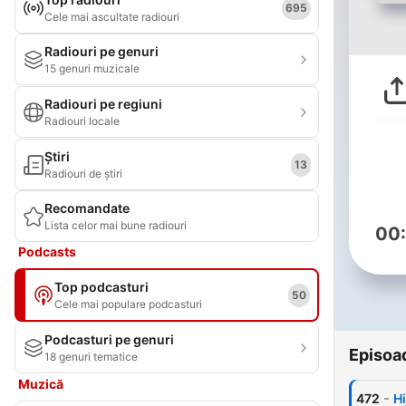
695
Cele mai ascultate radiouri
Radiouri pe genuri
15 genuri muzicale
Radiouri pe regiuni
Radiouri locale
Știri
13
Radiouri de știri
Recomandate
Lista celor mai bune radiouri
00
Podcasts
Top podcasturi
50
Cele mai populare podcasturi
Podcasturi pe genuri
Episoa
18 genuri tematice
Muzică
-
472
H