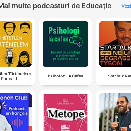
Mai multe podcasturi de Educație
Vezi
tlen Történelem
Psihologi la Cafea
StarTalk Ra
Podcast