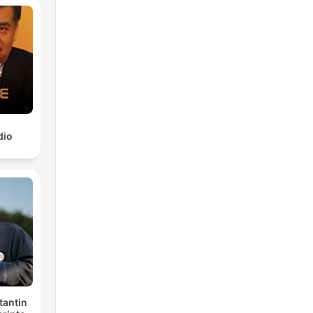
dio
tantin