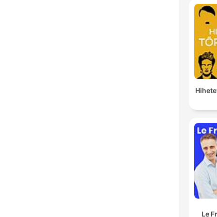
Hihete
Le F