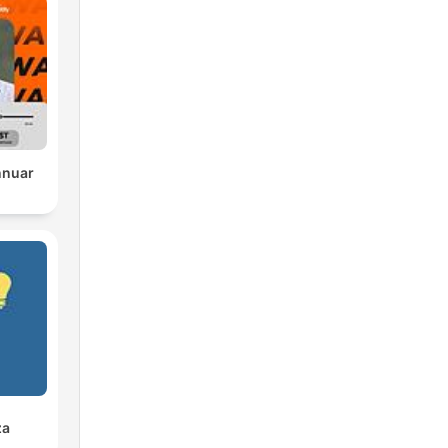
nnuar
za