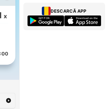
好的
趣味
DESCARCĂ APP
1
x
，适
松了
文输
:00