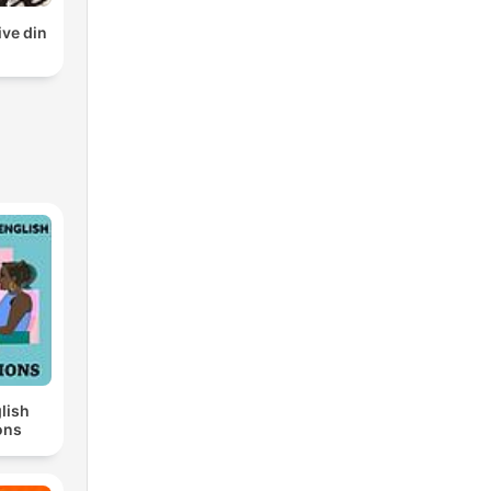
ive din
lish
ons