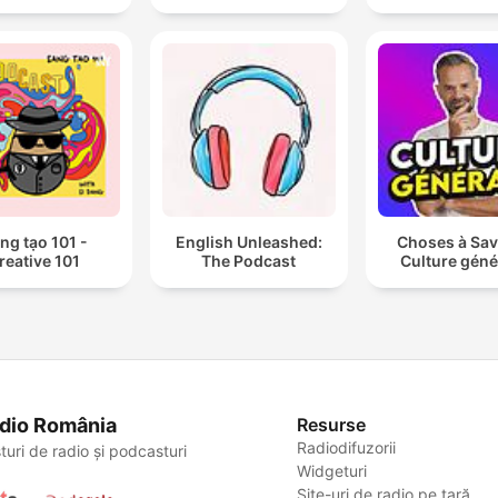
ng tạo 101 -
English Unleashed:
Choses à Sav
reative 101
The Podcast
Culture géné
dio România
Resurse
Radiodifuzorii
turi de radio și podcasturi
Widgeturi
Site-uri de radio pe țară