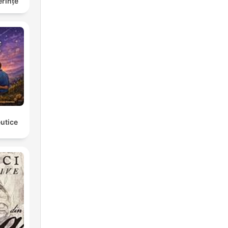
erințe
eutice