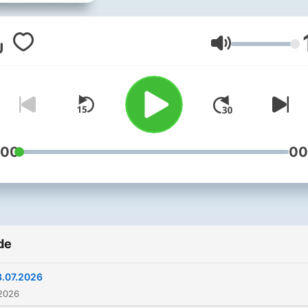
播客。用简单清晰、温和友
英式英语，讲解全球新闻、
科普、校园话题与暖心故事
Volum
合孩子磨耳朵、学英语、轻
解世界。定期更新，纯正英
入，轻松易懂。 如需原版视频
（双语字幕）看联系方式
:00
00
de
8.07.2026
 2026