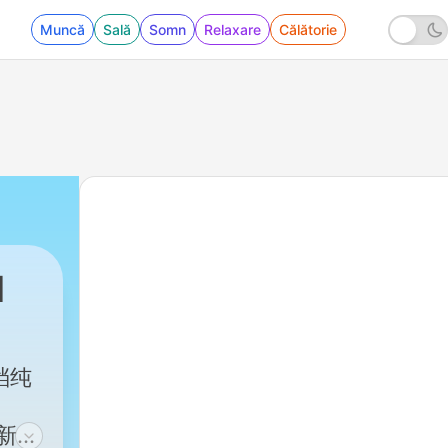
Muncă
Sală
Somn
Relaxare
Călătorie
d
一档纯
文新闻