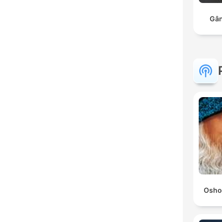
Gân
Osho