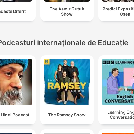
The Aamir Qutub
Predici Expozit
dește Diferit
Show
Osea
Podcasturi internaționale de Educație
Learning Eng
 Hindi Podcast
The Ramsey Show
Conversati