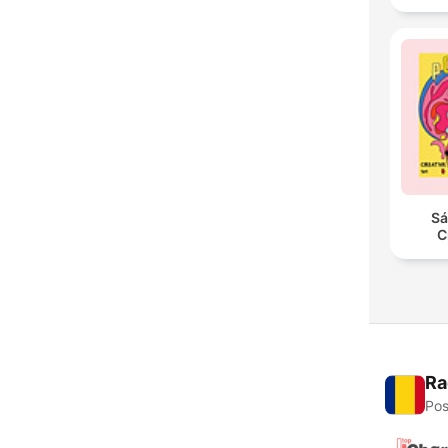
Sá
C
Ra
Pos