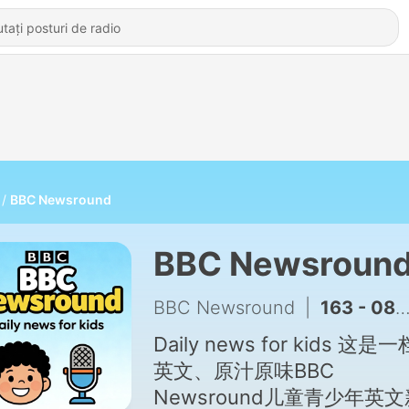
BBC Newsround
BBC Newsroun
BBC Newsround
|
163 - 08.07.2026
Daily news for kids 这是
英文、原汁原味BBC
Newsround儿童青少年英