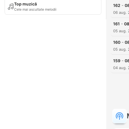
Top muzică
-
162
0
Cele mai ascultate melodii
06 aug.
-
161
08
05 aug.
-
160
0
05 aug.
-
159
0
04 aug.