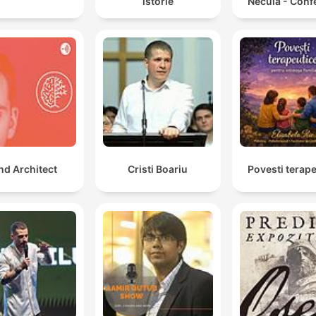
istorie
Necula - Conf
nd Architect
Cristi Boariu
Povesti terap