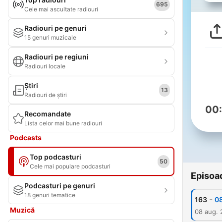
695
Cele mai ascultate radiouri
Radiouri pe genuri
15 genuri muzicale
Radiouri pe regiuni
Radiouri locale
Știri
13
Radiouri de știri
00
Recomandate
Lista celor mai bune radiouri
Podcasts
Top podcasturi
50
Cele mai populare podcasturi
Episoa
Podcasturi pe genuri
18 genuri tematice
-
163
0
Muzică
08 aug.