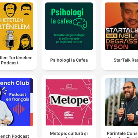
tlen Történelem
Psihologi la Cafea
StarTalk Ra
Podcast
Metope: cultură și
Părintele Cons
rench Podcast