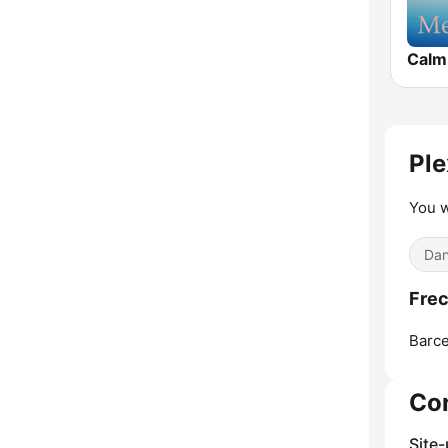
Calm
Ple
You w
Dan
Frec
Barce
Co
Site