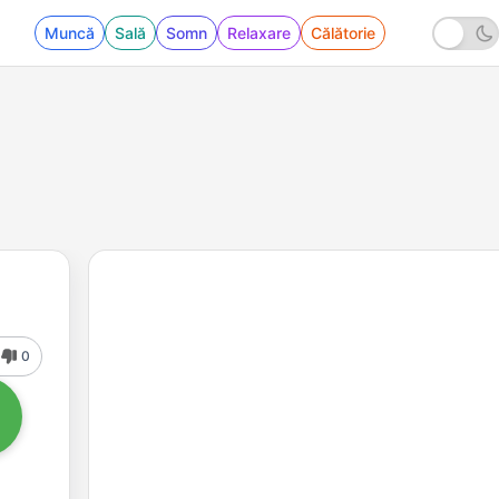
Muncă
Sală
Somn
Relaxare
Călătorie
0