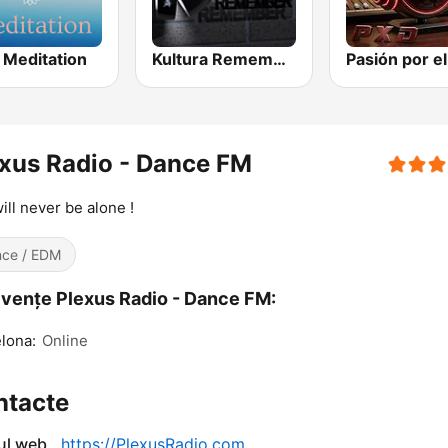
 Meditation
Kultura Remember FM Valencia
xus Radio - Dance FM
ill never be alone !
ce / EDM
vențe Plexus Radio - Dance FM:
lona:
Online
ntacte
-ul web
https://PlexusRadio.com