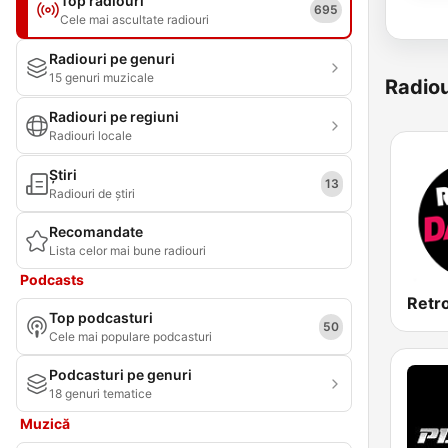
Top radiouri
695
Cele mai ascultate radiouri
Radiouri pe genuri
15 genuri muzicale
Radiou
Radiouri pe regiuni
Radiouri locale
Știri
13
Radiouri de știri
Recomandate
Lista celor mai bune radiouri
Podcasts
Retr
Top podcasturi
50
Cele mai populare podcasturi
Podcasturi pe genuri
18 genuri tematice
Muzică