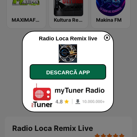
MAXIMAFM DAB+
Kultura Remember FM Valencia
Makina FM
Radio Loca Remix live
DESCARCĂ APP
Radio Loca Remix Live