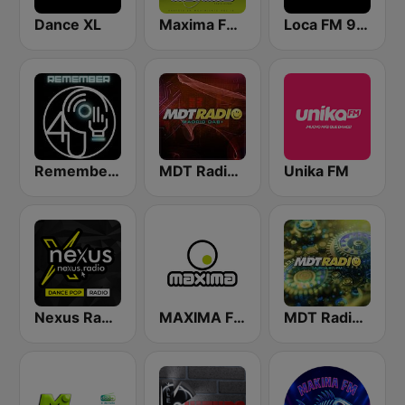
Dance XL
Maxima FM Rioja 107.1 FM
Loca FM 90's
Remember 4 U
MDT Radio Madrid
Unika FM
Nexus Radio Dance
MAXIMA FM
MDT Radio Murcia