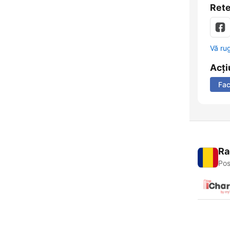
Rete
Vă ru
Acți
Fa
Ra
Pos