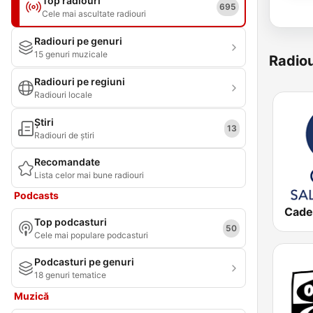
Top radiouri
695
Cele mai ascultate radiouri
Radiouri pe genuri
15 genuri muzicale
Radiou
Radiouri pe regiuni
Radiouri locale
Știri
13
Radiouri de știri
Recomandate
Lista celor mai bune radiouri
Podcasts
Top podcasturi
50
Cele mai populare podcasturi
Podcasturi pe genuri
18 genuri tematice
Muzică