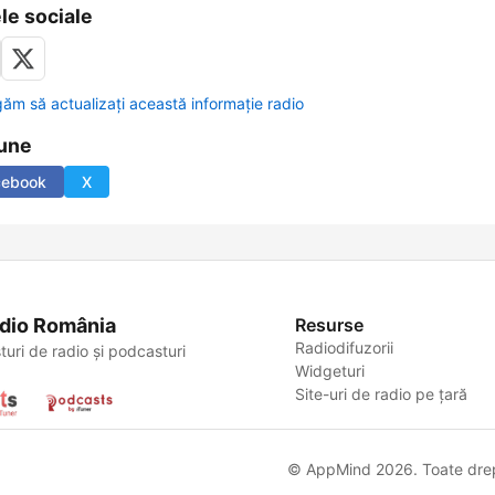
le sociale
găm să actualizați această informație radio
une
cebook
X
dio România
Resurse
Radiodifuzorii
turi de radio și podcasturi
Widgeturi
Site-uri de radio pe țară
© AppMind 2026. Toate drept