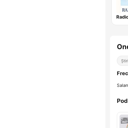
On
Știr
Frec
Sala
Pod