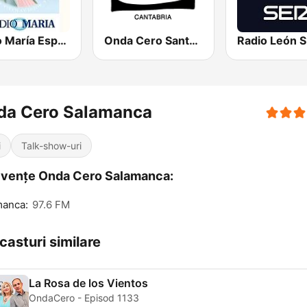
Radio María España
Onda Cero Santander
Radio León 
da Cero Salamanca
i
Talk-show-uri
vențe Onda Cero Salamanca:
manca:
97.6 FM
casturi similare
La Rosa de los Vientos
OndaCero - Episod 1133