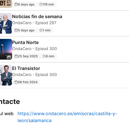
6 days ago
116 min
Noticias fin de semana
OndaCero - Episod 297
5 days ago
1 min
Punta Norte
OndaCero - Episod 300
25 Sep 2025
8 min
El Transistor
OndaCero - Episod 300
08 Feb 2024
ntacte
-ul web
https://www.ondacero.es/emisoras/castilla-y-
leon/salamanca