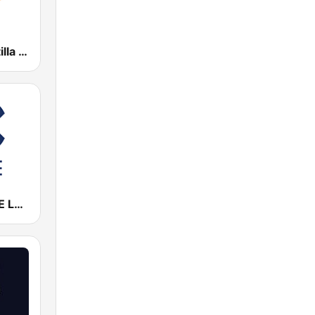
esRadio Castilla y Leon
Cadena COPE León