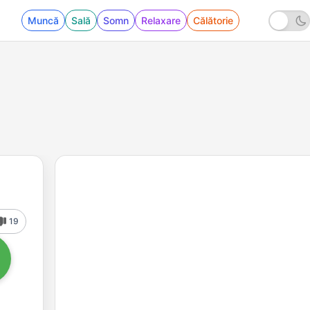
Muncă
Sală
Somn
Relaxare
Călătorie
19