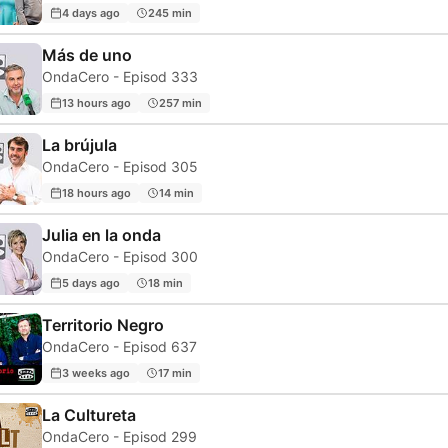
4 days ago
245 min
Más de uno
OndaCero - Episod 333
13 hours ago
257 min
La brújula
OndaCero - Episod 305
18 hours ago
14 min
Julia en la onda
OndaCero - Episod 300
5 days ago
18 min
Territorio Negro
OndaCero - Episod 637
3 weeks ago
17 min
La Cultureta
OndaCero - Episod 299