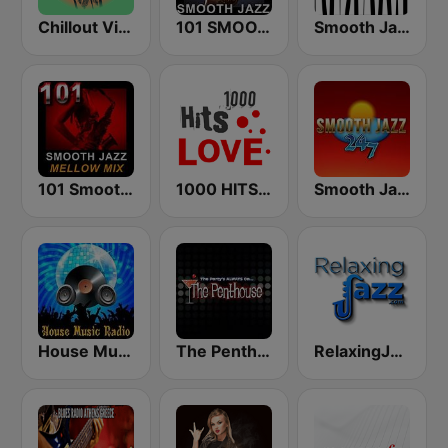
Chillout Vibes
101 SMOOTH JAZZ
Smooth Jazz - Groov
101 Smooth Jazz Mellow Mix
1000 HITS Love
Smooth Jazz 247
House Music Radio
The Penthouse
RelaxingJazz.com - Smooth Jazz