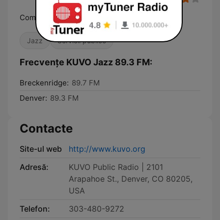
Community, Culture, Music
Jazz
Servicii publice
Frecvențe KUVO Jazz 89.3 FM:
Breckenridge:
89.7 FM
Denver:
89.3 FM
Contacte
Site-ul web
http://www.kuvo.org
Adresă:
KUVO Public Radio | 2101
Arapahoe St., Denver, CO 80205,
USA
Telefon:
303-480-9272