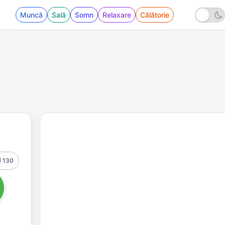
Muncă
Sală
Somn
Relaxare
Călătorie
130