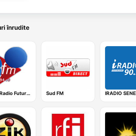
ri înrudite
RFM Radio Futurs Medias 94.0 FM
Sud FM
IRADIO SEN