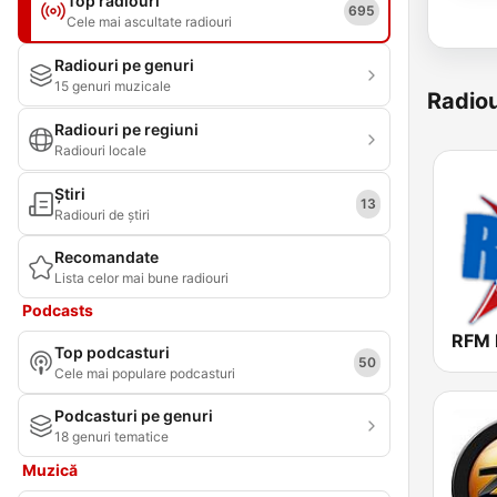
Top radiouri
695
Cele mai ascultate radiouri
Radiouri pe genuri
15 genuri muzicale
Radiou
Radiouri pe regiuni
Radiouri locale
Știri
13
Radiouri de știri
Recomandate
Lista celor mai bune radiouri
Podcasts
Top podcasturi
50
Cele mai populare podcasturi
Podcasturi pe genuri
18 genuri tematice
Muzică