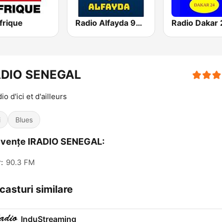
frique
Radio Alfayda 90.1 FM
Radio Dakar 
ADIO SENEGAL
io d'ici et d'ailleurs
i
Blues
cvențe IRADIO SENEGAL:
:
90.3 FM
casturi similare
InduStreaming