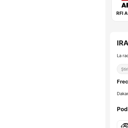
RFI A
IR
La rad
Știr
Fre
Dakar
Pod