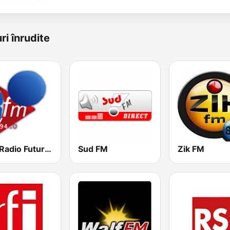
ri înrudite
RFM Radio Futurs Medias 94.0 FM
Sud FM
Zik FM