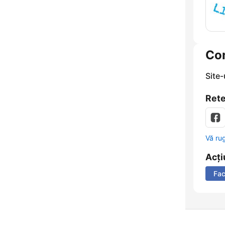
Co
Site
Rete
Vă ru
Acți
Fa