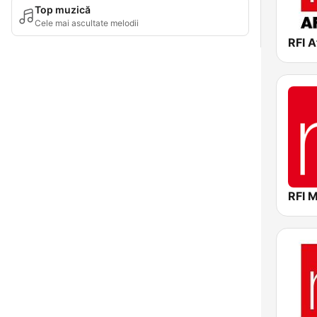
Top muzică
Cele mai ascultate melodii
RFI A
RFI 