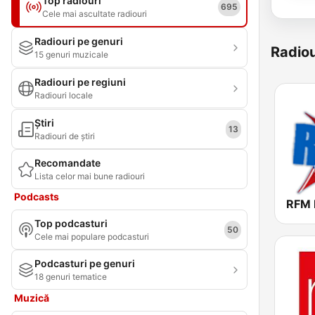
Top radiouri
695
Cele mai ascultate radiouri
Radiouri pe genuri
Radiou
15 genuri muzicale
Radiouri pe regiuni
Radiouri locale
Știri
13
Radiouri de știri
Recomandate
Lista celor mai bune radiouri
Podcasts
Top podcasturi
50
Cele mai populare podcasturi
Podcasturi pe genuri
18 genuri tematice
Muzică