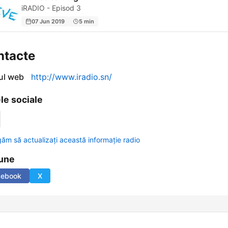
iRADIO - Episod 3
07 Jun 2019
5 min
ntacte
-ul web
http://www.iradio.sn/
le sociale
găm să actualizați această informație radio
une
cebook
X