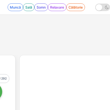
Muncă
Sală
Somn
Relaxare
Călătorie
292