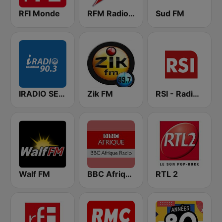
RFI Monde
RFM Radio Futurs Medias 94.0 FM
Sud FM
IRADIO SENEGAL
Zik FM
RSI - Radio Sénégal Internationale
Walf FM
BBC Afrique
RTL 2