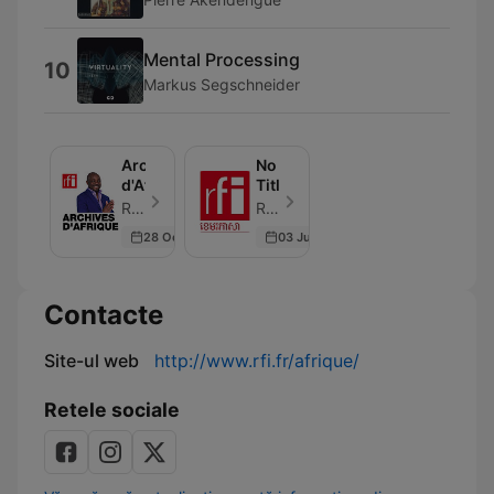
Mental Processing
10
Markus Segschneider
Archives
No
d'Afrique
Title
RFI - Episod 24
RFI - Episod 1
28 Oct 2023
03 Jun 2026
Contacte
Site-ul web
http://www.rfi.fr/afrique/
Retele sociale