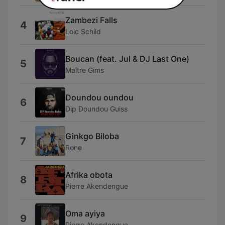
Zambezi Falls
4
Loic Schild
Boucan (feat. Jul & DJ Last One)
5
Maître Gims
Doundou oundou
6
Dip Doundou Guiss
Ginkgo Biloba
7
Rone
Afrika obota
8
Pierre Akendengue
Oma ayiya
9
Pierre Akendengue