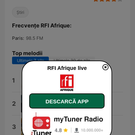
Știri
Frecvențe RFI Afrique:
Paris:
98.5 FM
Top melodii
Ultimele 7 zile
Ultimele 30 de zile
RFI Afrique live
Djôn'maya
1
Victor Démé
Together
DESCARCĂ APP
2
Paul Leonard-Morgan
Desobediència
3
Màrius Alfambra