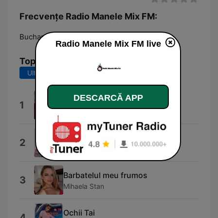
Frecvențe Radio Manele Mix FM:
Bucharest:
Online
Radio Manele Mix FM live
Top melodii
Ultimele 7 zile
Ultimele 30 de zile
DESCARCĂ APP
Sahara (Arabic Remix)
1
Snayper Swiyt
Sistem Guta
2
NICOLAE GUTA
Barbatelul meu frumos
3
Mihaela Stan
Ochii Tai
4