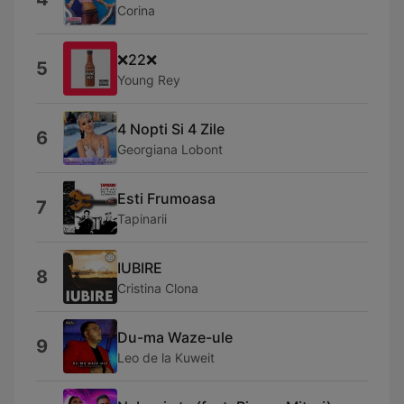
Corina
❌22❌
5
Young Rey
4 Nopti Si 4 Zile
6
Georgiana Lobont
Esti Frumoasa
7
Tapinarii
IUBIRE
8
Cristina Clona
Du-ma Waze-ule
9
Leo de la Kuweit