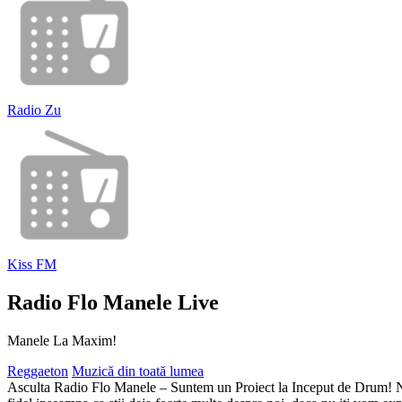
Radio Zu
Kiss FM
Radio Flo Manele Live
Manele La Maxim!
Reggaeton
Muzică din toată lumea
Asculta Radio Flo Manele – Suntem un Proiect la Inceput de Drum! Ne b