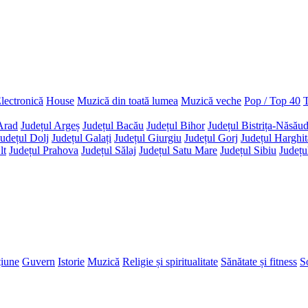
lectronică
House
Muzică din toată lumea
Muzică veche
Pop / Top 40
T
Arad
Județul Argeș
Județul Bacău
Județul Bihor
Județul Bistrița-Năsău
Județul Dolj
Județul Galați
Județul Giurgiu
Județul Gorj
Județul Harghit
lt
Județul Prahova
Județul Sălaj
Județul Satu Mare
Județul Sibiu
Județu
țiune
Guvern
Istorie
Muzică
Religie și spiritualitate
Sănătate și fitness
So