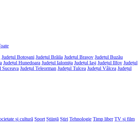
oate
d
Județul Botoșani
Județul Brăila
Județul Brașov
Județul Buzău
a
Județul Hunedoara
Județul Ialomița
Județul Iași
Județul Ilfov
Județul
l Suceava
Judeţul Teleorman
Județul Tulcea
Județul Vâlcea
Județul
cietate și cultură
Sport
Știință
Știri
Tehnologie
Timp liber
TV și film