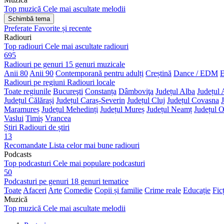
Top muzică
Cele mai ascultate melodii
Schimbă tema
Preferate
Favorite și recente
Radiouri
Top radiouri
Cele mai ascultate radiouri
695
Radiouri pe genuri
15 genuri muzicale
Anii 80
Anii 90
Contemporană pentru adulți
Creștină
Dance / EDM
E
Radiouri pe regiuni
Radiouri locale
Toate regiunile
Bucureşti
Constanța
Dâmboviţa
Județul Alba
Județul 
Județul Călărași
Județul Caraș-Severin
Județul Cluj
Județul Covasna
Maramureș
Județul Mehedinți
Județul Mureș
Județul Neamț
Județul O
Vaslui
Timiș
Vrancea
Știri
Radiouri de știri
13
Recomandate
Lista celor mai bune radiouri
Podcasts
Top podcasturi
Cele mai populare podcasturi
50
Podcasturi pe genuri
18 genuri tematice
Toate
Afaceri
Arte
Comedie
Copii și familie
Crime reale
Educație
Fic
Muzică
Top muzică
Cele mai ascultate melodii