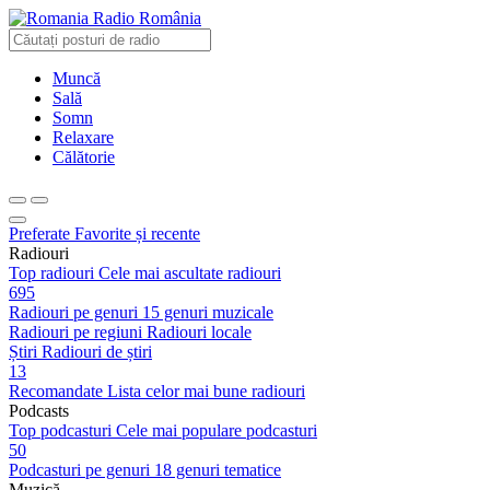
Radio România
Muncă
Sală
Somn
Relaxare
Călătorie
Preferate
Favorite și recente
Radiouri
Top radiouri
Cele mai ascultate radiouri
695
Radiouri pe genuri
15 genuri muzicale
Radiouri pe regiuni
Radiouri locale
Știri
Radiouri de știri
13
Recomandate
Lista celor mai bune radiouri
Podcasts
Top podcasturi
Cele mai populare podcasturi
50
Podcasturi pe genuri
18 genuri tematice
Muzică