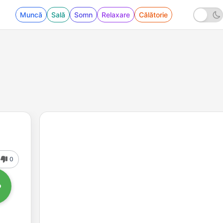
Muncă
Sală
Somn
Relaxare
Călătorie
0