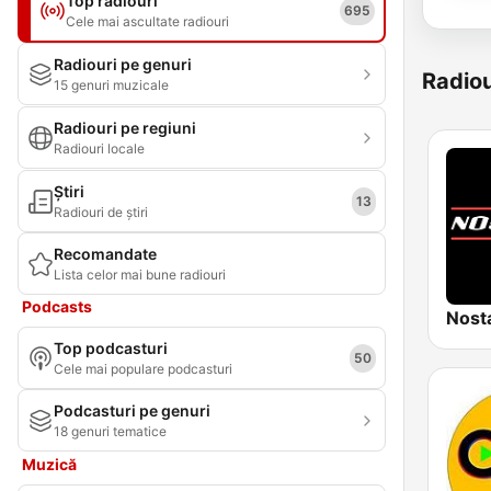
Top radiouri
695
Cele mai ascultate radiouri
Radiouri pe genuri
Radiou
15 genuri muzicale
Radiouri pe regiuni
Radiouri locale
Știri
13
Radiouri de știri
Recomandate
Lista celor mai bune radiouri
Podcasts
Nosta
Top podcasturi
50
Cele mai populare podcasturi
Podcasturi pe genuri
18 genuri tematice
Muzică