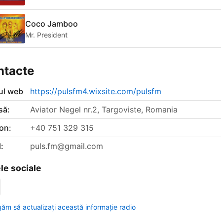
Coco Jamboo
Mr. President
ntacte
-ul web
https://pulsfm4.wixsite.com/pulsfm
să:
Aviator Negel nr.2, Targoviste, Romania
on:
+40 751 329 315
:
puls.fm@gmail.com
le sociale
găm să actualizați această informație radio