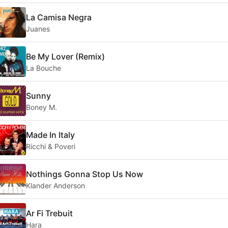
La Camisa Negra
Juanes
Be My Lover (Remix)
La Bouche
Sunny
Boney M.
Made In Italy
Ricchi & Poveri
Nothings Gonna Stop Us Now
Klander Anderson
Ar Fi Trebuit
Hara