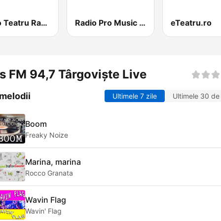
Radio Teatru Radiofonic
Radio Pro Music 90s
eTeatru.ro
s FM 94,7 Târgoviște Live
melodii
Ultimele 7 zile
Ultimele 30 de 
Boom
Freaky Noize
Marina, marina
Rocco Granata
Wavin Flag
Wavin' Flag