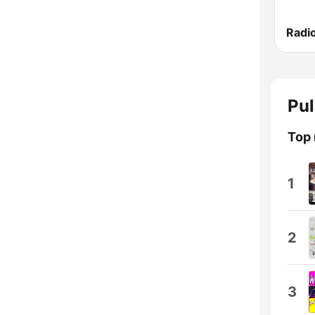
Pul
Top 
1
2
3