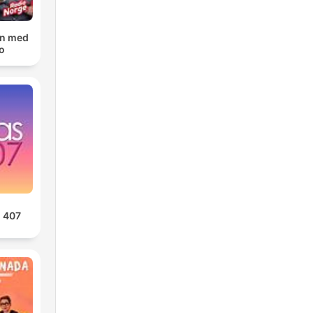
n med
o
 407