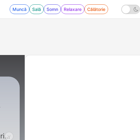
Muncă
Sală
Somn
Relaxare
Călătorie
rie