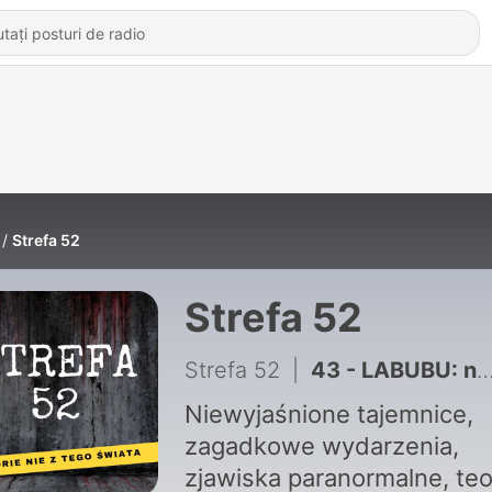
Strefa 52
Strefa 52
Strefa 52
|
43 - LABUBU: niewinna maskotka czy siedlisko zła? - #42
Niewyjaśnione tajemnice,
zagadkowe wydarzenia,
zjawiska paranormalne, teo