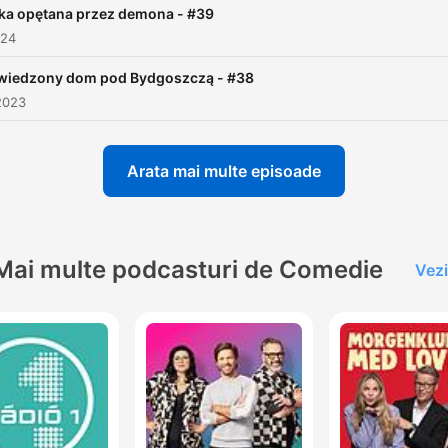
Historia Rolanda Doe i inspiracja dla Egzorcys
00:10:01
lka opętana przez demona - #39
024
Popkulturowa rola Pazuzu w kinie
00:12:43
wiedzony dom pod Bydgoszczą - #38
Analiza podobieństw Labubu do Pazuzu w
2023
00:18:31
mediach społecznościowych
Żart firmy Popmart z okazji Prima Aprilis
00:21:07
Arata mai multe episoade
Teorie o przepowiadaniu przyszłości przez
00:22:19
Simpsonów
Efekt Baadera-Meinhofa i zakończenie
00:24:09
Mai multe podcasturi de Comedie
Vezi
ă clic pe un capitol pentru a merge direct la acel moment
nte importante
Labubu zostało ogłoszone ostatecznym wcieleniem
konsumpcjonizmu.
00:02:46 · Autorka wyjaśnia, dlaczego wysoka cena maskotki
budzi tak duże emocje wśród kupujących.