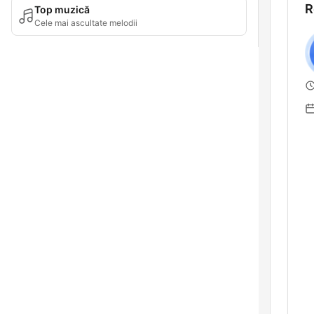
R
Top muzică
Cele mai ascultate melodii