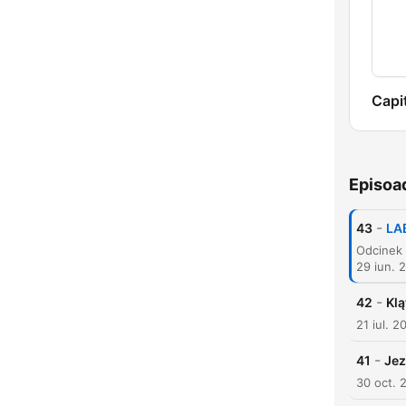
Capi
Episoa
-
43
LAB
29 iun. 
-
42
Kl
21 iul. 2
-
41
Jez
30 oct. 