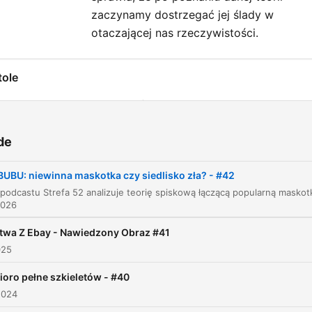
zaczynamy dostrzegać jej ślady w
otaczającej nas rzeczywistości.
tole
Wstęp do Strefy 52
00:00:17
Fenomen Labubu i mechanizm blind boxów
00:00:48
de
Cena i kontrowersje wokół konsumpcjonizmu
00:02:17
UBU: niewinna maskotka czy siedlisko zła? - #42
Rynek podróbek i popularność maskotki
00:03:44
2026
Teoria o opętaniu Labubu przez demona
00:04:53
ątwa Z Ebay - Nawiedzony Obraz #41
Pazuzu: Historia starożytnego bóstwa
025
00:05:59
Mezopotamii
ioro pełne szkieletów - #40
Dwoista natura demona i walka z Lamasztu
00:08:00
2024