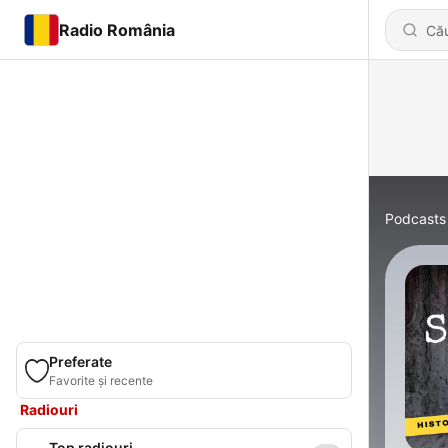
Radio România
Podcasts
Preferate
Favorite și recente
Radiouri
Top radiouri