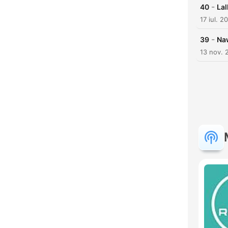
-
40
La
17 iul. 2
-
39
Na
13 nov. 
F
Mome