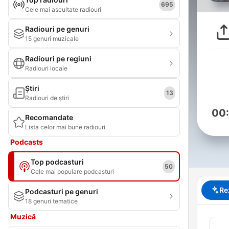
695
Cele mai ascultate radiouri
Radiouri pe genuri
15 genuri muzicale
Radiouri pe regiuni
Radiouri locale
Știri
13
Radiouri de știri
00
Recomandate
Lista celor mai bune radiouri
Podcasts
Top podcasturi
50
Cele mai populare podcasturi
Re
Podcasturi pe genuri
18 genuri tematice
Muzică