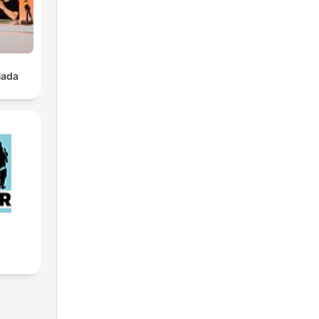
iu
e
Nada