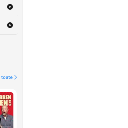
ty
 toate