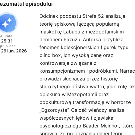
ezumatul episodului
Odcinek podcastu Strefa 52 analizuje
teorię spiskową łączącą popularną
maskotkę Labubu z mezopotamskim
Durată
demonem Pazuzu. Autorka przybliża
25:31
Publicat
fenomen kolekcjonerskich figurek typu
29 iun. 2026
blind box, ich wysoką cenę oraz
kontrowersje związane z
konsumpcjonizmem i podróbkami. Narrac
prowadzi słuchacza przez historię
starożytnego bóstwa wiatru, jego rolę ja
opiekuna w Mezopotamii oraz
popkulturową transformację w horrorze
„Egzorcysta”. Całość wieńczy analiza
współczesnych lęków i zjawiska
psychologicznego Baader-Meinhof, które
sprawia, że po poznaniu danej teorii