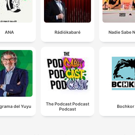
częstotliwości albo efektem Badera-Meinhofa.
00:24:09 · Wyjaśnienie mechanizmu, przez który po obejrzen
odcinka słuchacze mogą zacząć częściej dostrzegać symbol
związane z tematem.
ANA
Rádiókabaré
Nadie Sabe 
The Podcast Podcast
ograma del Yuyu
Bochkor
Podcast