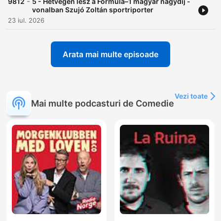
-
9812
5 - Hétvégén lesz a Formula–1 magyar nagydíj -
vonalban Szujó Zoltán sportriporter
23 iul. 2026
Arata mai multe episoade
Vezi toate
Mai multe podcasturi de Comedie