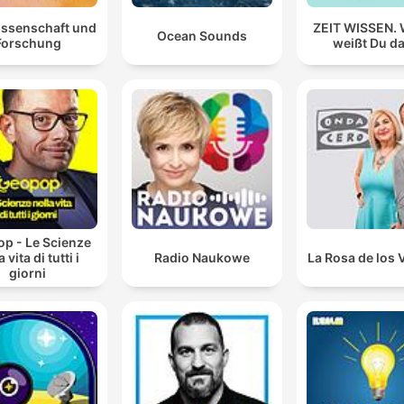
issenschaft und
ZEIT WISSEN.
Ocean Sounds
Forschung
weißt Du d
p - Le Scienze
a vita di tutti i
Radio Naukowe
La Rosa de los 
giorni