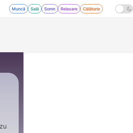
Muncă
Sală
Somn
Relaxare
Călătorie
zu