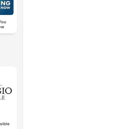
You
ow
isible