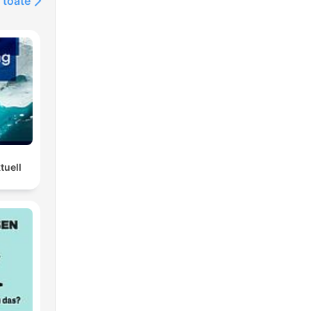
 toate
 zu
nden
che
tuell
a: