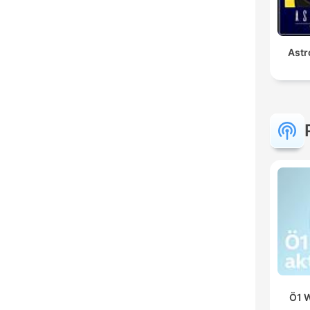
Astr
Ö1 W