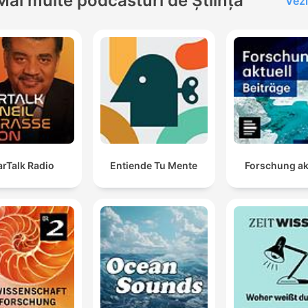
Mai multe podcasturi de Știință
Vezi
di Grazia, Bernd Volland,
Isabelle Zeiher, Nicolas
Büchse, Sophie Scholl
Produktion: Aleksandra
Zebisch+++ Weitere Infos
unseren Werbepartnern fi
Sie hier:
https://linktr.ee/spurensu
++ Dieser Podcast wird
arTalk Radio
Entiende Tu Mente
Forschung ak
vermarktet von Julep Medi
sales@julep.de