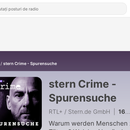
stern Crime - Spurensuche
stern Crime -
Spurensuche
RTL+ / Stern.de GmbH
|
169 - Abgestürzt – die Männer in der Griesschlucht
Warum werden Menschen 