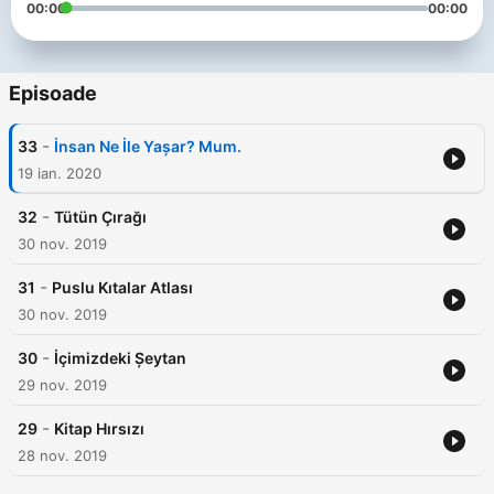
00:00
00:00
Episoade
-
33
İnsan Ne İle Yaşar? Mum.
19 ian. 2020
-
32
Tütün Çırağı
30 nov. 2019
-
31
Puslu Kıtalar Atlası
30 nov. 2019
-
30
İçimizdeki Şeytan
29 nov. 2019
-
29
Kitap Hırsızı
28 nov. 2019