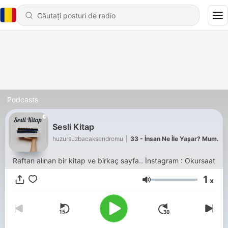
Podcasts
Sesli Kitap
huzursuzbacaksendromu
|
33 - İnsan Ne İle Yaşar? Mum.
Raftan alınan bir kitap ve birkaç sayfa.. İnstagram : Okursaat
1
x
Volum