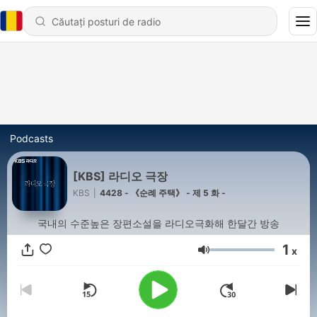
Podcasts
[KBS] 라디오 극장
KBS
|
4428 - 《순례 주택》 - 제 5 화 -
국내의 수준높은 장편소설을 라디오극화해 한달간 방송
1
x
Volum