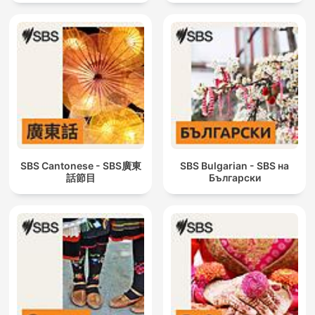
SBS Cantonese - SBS廣東
SBS Bulgarian - SBS на
話節目
Български