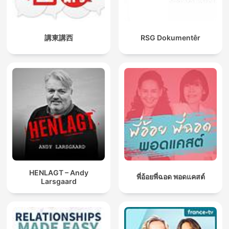
講東講西
RSG Dokumentêr
HENLAGT – Andy
พี่อ้อยพี่ฉอด พอดแคสต์
Larsgaard