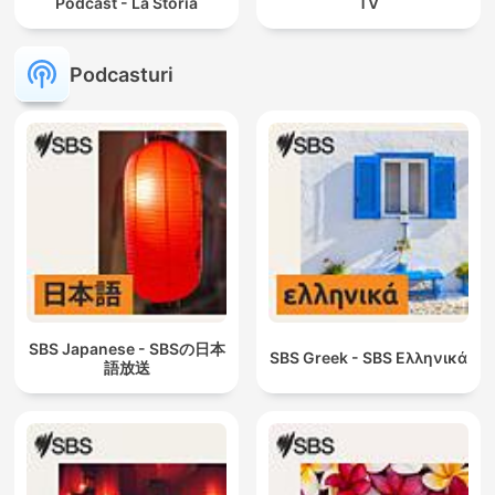
Podcast - La Storia
TV
Podcasturi
SBS Japanese - SBSの日本
SBS Greek - SBS Ελληνικά
語放送