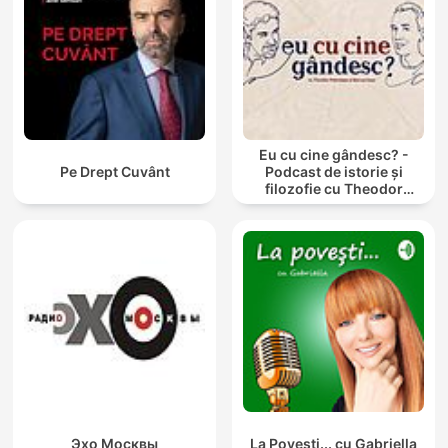
Eu cu cine gândesc? -
Pe Drept Cuvânt
Podcast de istorie și
filozofie cu Theodor
Paleologu și Răzvan Ioan
Эхо Москвы
La Povesti... cu Gabriella