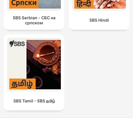
SBS Serbian - СБС на
SBS Hindi
српском
SBS Tamil - SBS தமிழ்