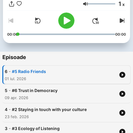
1
x
Volum
00:00
00:00
Episoade
-
6
#5 Radio Friends
01 iul. 2026
-
5
#6 Trust in Democracy
09 apr. 2026
-
4
#2 Staying in touch with your culture
23 feb. 2026
-
3
#3 Ecology of Listening