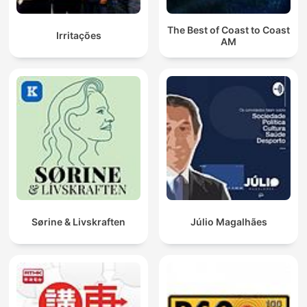
The Best of Coast to Coast
Irritações
AM
Sørine & Livskraften
Júlio Magalhães