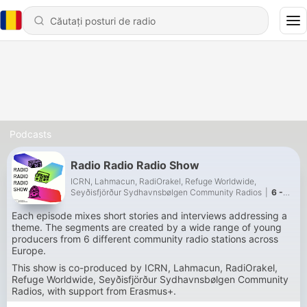
Podcasts
Radio Radio Radio Show
ICRN, Lahmacun, RadiOrakel, Refuge Worldwide,
Seyðisfjörður Sydhavnsbølgen Community Radios
|
6 -
#5 Radio Friends
Each episode mixes short stories and interviews addressing a
theme. The segments are created by a wide range of young
producers from 6 different community radio stations across
Europe.
This show is co-produced by ICRN, Lahmacun, RadiOrakel,
Refuge Worldwide, Seyðisfjörður Sydhavnsbølgen Community
Radios, with support from Erasmus+.