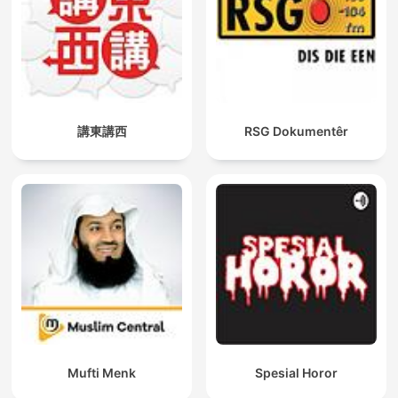
講東講西
RSG Dokumentêr
Mufti Menk
Spesial Horor