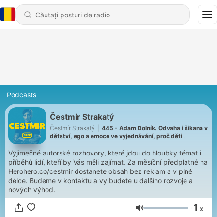
Podcasts
Čestmír Strakatý
Čestmír Strakatý
|
445 - Adam Dolník. Odvaha i šikana v
dětství, ego a emoce ve vyjednávání, proč děti
manipulují, politici neposlouchají a některé věty je lepší
neříkat
Výjimečné autorské rozhovory, které jdou do hloubky témat i
příběhů lidí, kteří by Vás měli zajímat. Za měsíční předplatné na
Herohero.co/cestmir dostanete obsah bez reklam a v plné
délce. Budeme v kontaktu a vy budete u dalšího rozvoje a
nových výhod.
1
x
Volum