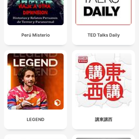
Perú Misterio
TED Talks Daily
LEGEND
講東講西