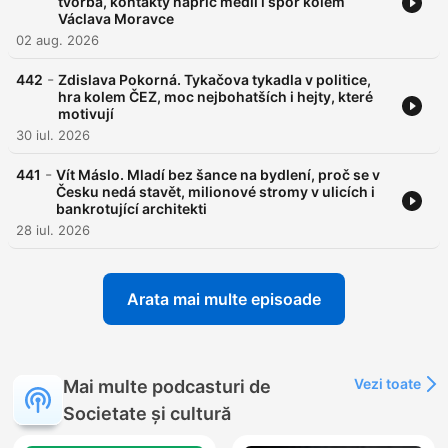
tvorba, kontakty napříč médii i spor kolem
Václava Moravce
02 aug. 2026
-
442
Zdislava Pokorná. Tykačova tykadla v politice,
hra kolem ČEZ, moc nejbohatších i hejty, které
motivují
30 iul. 2026
-
441
Vít Máslo. Mladí bez šance na bydlení, proč se v
Česku nedá stavět, milionové stromy v ulicích i
bankrotující architekti
28 iul. 2026
Arata mai multe episoade
Vezi toate
Mai multe podcasturi de
Societate și cultură