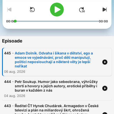
00:00
00:00
Episoade
-
445
Adam Dolník. Odvaha i šikana v dětství, ego a
emoce ve vyjednávání, proč děti manipulují,
politici neposlouchají a některé věty je lepší
neříkat
06 aug. 2026
-
444
Petr Soukup. Humor jako sebeobrana, výhrůžky
smrtí a hovory s jejich autory, erotické příběhy i
buran v každém z nás
04 aug. 2026
-
443
Ředitel ČT Hynek Chudárek. Armagedon v České
televizi a plán na miliardový škrt, ohrožená