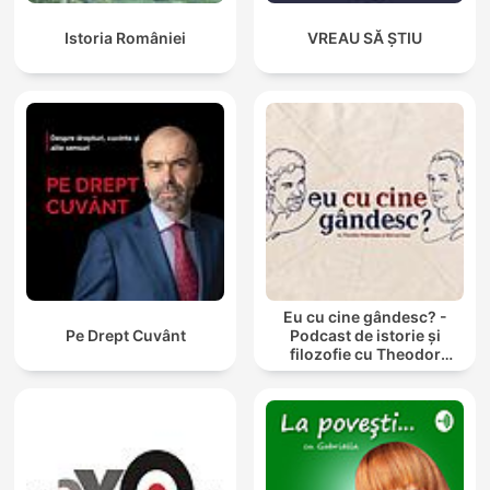
Istoria României
VREAU SĂ ȘTIU
Eu cu cine gândesc? -
Pe Drept Cuvânt
Podcast de istorie și
filozofie cu Theodor
Paleologu și Răzvan Ioan