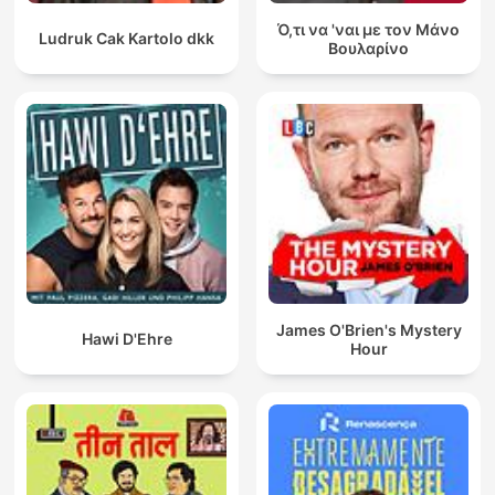
Ό,τι να 'ναι με τον Μάνο
Ludruk Cak Kartolo dkk
Βουλαρίνο
James O'Brien's Mystery
Hawi D'Ehre
Hour