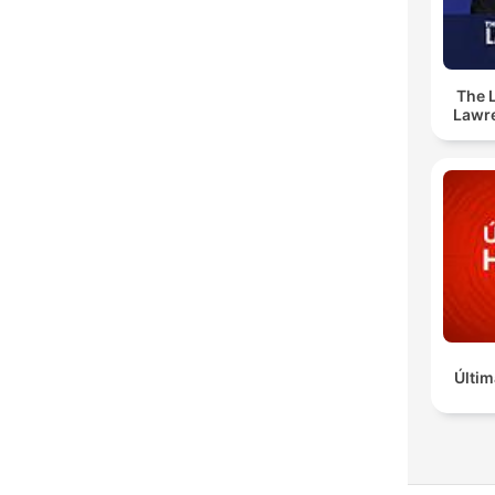
The 
Lawr
Últim