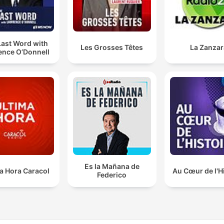
Last Word with
Les Grosses Têtes
La Zanzar
ence O’Donnell
Es la Mañana de
a Hora Caracol
Au Cœur de l'H
Federico