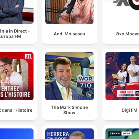
ia în Direct -
Andi Moisescu
Эхо Моск
Europa FM
The Mark Simone
 dans l'Histoire
Digi FM
Show