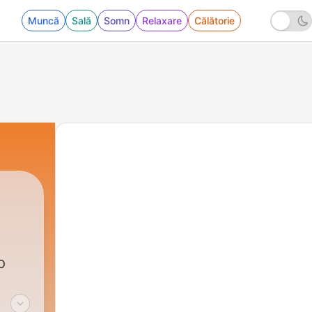
Muncă
Sală
Somn
Relaxare
Călătorie
o