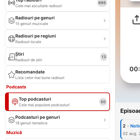
695
Cele mai ascultate radiouri
Radiouri pe genuri
15 genuri muzicale
Radiouri pe regiuni
Radiouri locale
Știri
13
Radiouri de știri
00
Recomandate
Lista celor mai bune radiouri
Podcasts
Top podcasturi
50
Cele mai populare podcasturi
Episoa
Podcasturi pe genuri
18 genuri tematice
-
2
Noti
Muzică
02 aug. 