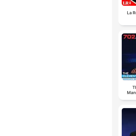
La R
T
Man