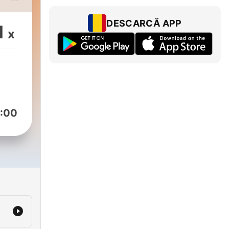
s
DESCARCĂ APP
1
x
:00