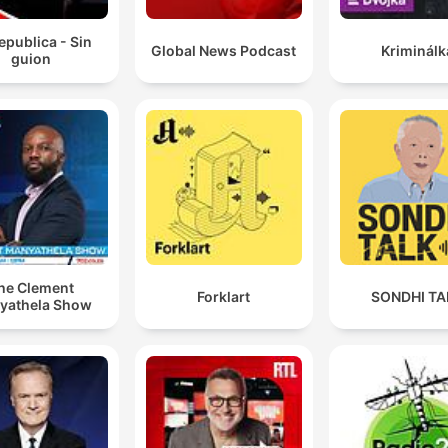
epublica - Sin
Global News Podcast
Kriminálk
guion
he Clement
Forklart
SONDHI TA
yathela Show