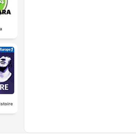
a
istoire