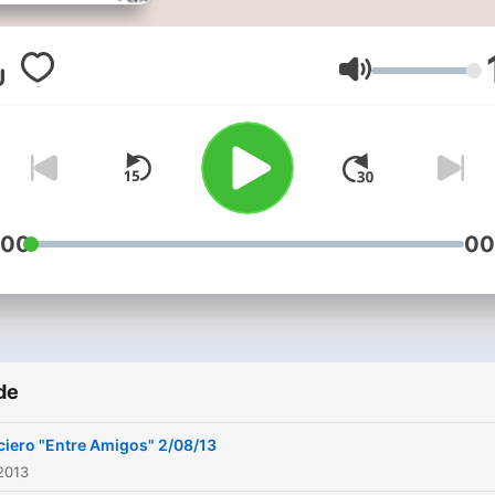
situándola como una de la
estaciones pioneras en el
estado de Veracruz
Volum
:00
00
de
ciero "Entre Amigos" 2/08/13
2013