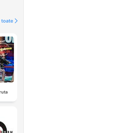
 toate
ruta