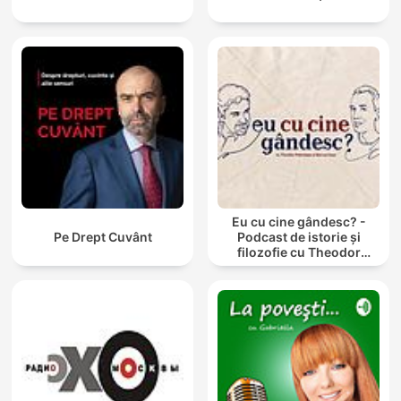
Eu cu cine gândesc? -
Pe Drept Cuvânt
Podcast de istorie și
filozofie cu Theodor
Paleologu și Răzvan Ioan