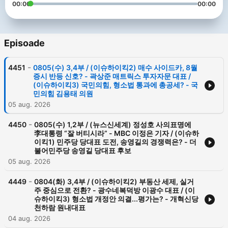
00:00
00:00
Episoade
-
4451
0805(수) 3,4부 / (이슈하이킥2) 매수 사이드카, 8월
증시 반등 신호? - 곽상준 매트릭스 투자자문 대표 /
(이슈하이킥3) 국민의힘, 형소법 통과에 총공세? - 국
민의힘 김용태 의원
05 aug. 2026
-
4450
0805(수) 1,2부 / (뉴스신세계) 정성호 사의표명에
李대통령 “잘 버티시라” - MBC 이정은 기자 / (이슈하
이킥1) 민주당 당대표 도전, 송영길의 경쟁력은? - 더
불어민주당 송영길 당대표 후보
05 aug. 2026
-
4449
0804(화) 3,4부 / (이슈하이킥2) 부동산 세제, 실거
주 중심으로 전환? - 광수네복덕방 이광수 대표 / (이
슈하이킥3) 형소법 개정안 의결...평가는? - 개혁신당
천하람 원내대표
04 aug. 2026