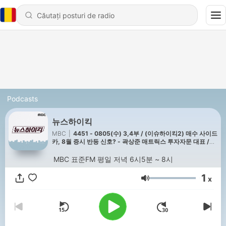
Podcasts
뉴스하이킥
MBC
|
4451 - 0805(수) 3,4부 / (이슈하이킥2) 매수 사이드
카, 8월 증시 반등 신호? - 곽상준 매트릭스 투자자문 대표 /
(이슈하이킥3) 국민의힘, 형소법 통과에 총공세? - 국민의힘
김용태 의원
MBC 표준FM 평일 저녁 6시5분 ~ 8시
1
x
Volum