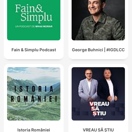
Fain & Simplu Podcast
George Buhnici | #IGDLCC
Istoria României
VREAU SĂ ȘTIU