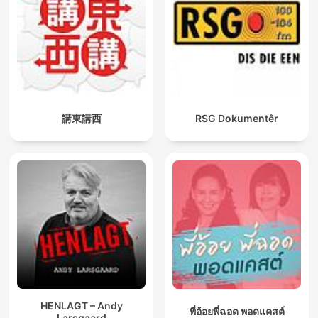
講東講西
RSG Dokumentêr
HENLAGT – Andy
พี่อ้อยพี่ฉอด พอดแคสต์
Larsgaard