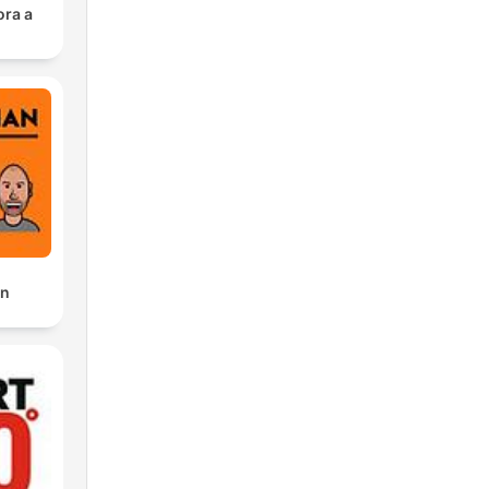
ora a
an