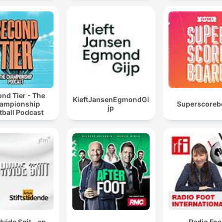
nd Tier - The
KieftJansenEgmondGi
ampionship
Superscoreb
jp
tball Podcast
Hvide Snit - en
Radio Foo