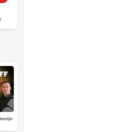
0
lentijn