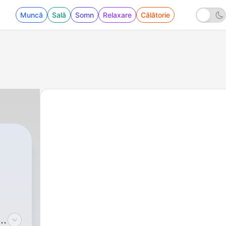
Muncă
Sală
Somn
Relaxare
Călătorie