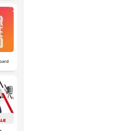
oard
t