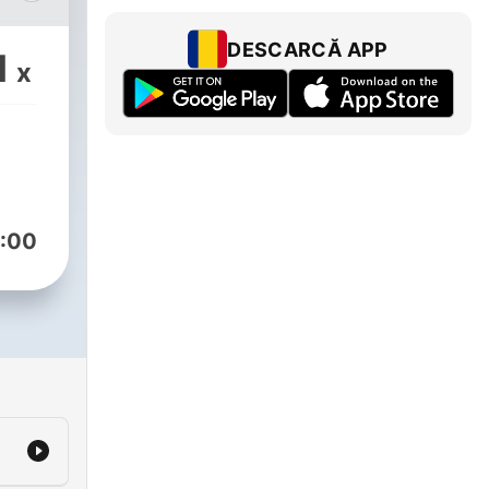
 a
DESCARCĂ APP
1
x
:00