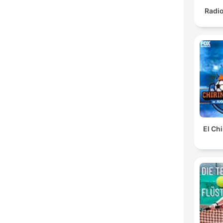
Radi
El Ch