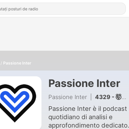
Passione Inter
Passione Inter
Passione Inter
|
4329 - 🤯QUESTA mossa di Chivu ha CAMBIATO il Mercato dell'INTER
Passione Inter è il podcast
quotidiano di analisi e
approfondimento dedicato