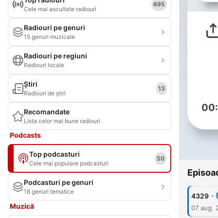
695
Cele mai ascultate radiouri
Radiouri pe genuri
15 genuri muzicale
Radiouri pe regiuni
Radiouri locale
Știri
13
Radiouri de știri
00
Recomandate
Lista celor mai bune radiouri
Podcasts
Top podcasturi
50
Cele mai populare podcasturi
Episoa
Podcasturi pe genuri
18 genuri tematice
-
4329
Muzică
07 aug. 