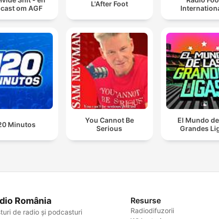
L'After Foot
cast om AGF
Internation
You Cannot Be
El Mundo de
20 Minutos
Serious
Grandes Li
dio România
Resurse
Radiodifuzorii
turi de radio și podcasturi