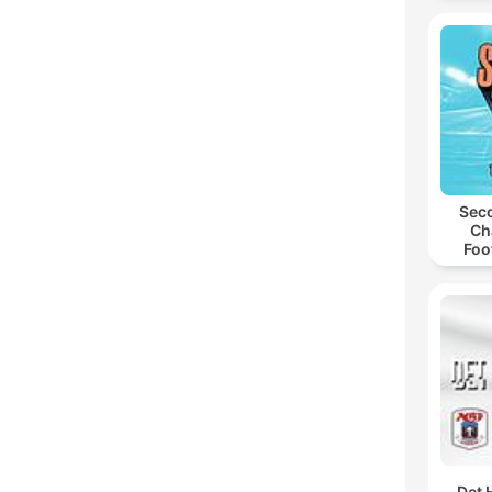
Seco
Ch
Foo
Det 