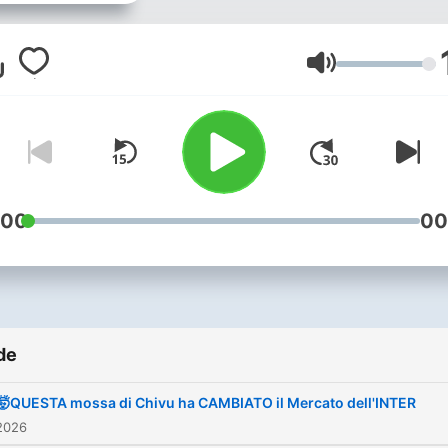
interamente al mondo Inter
cura di Passioneinter.com
Volum
:00
00
de
🤯QUESTA mossa di Chivu ha CAMBIATO il Mercato dell'INTER
2026