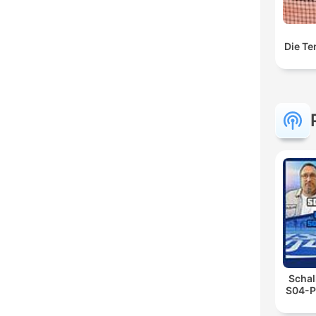
Die Te
Schal
S04-P