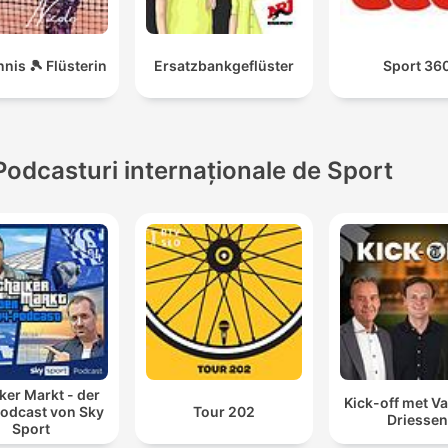
nnis 🎾 Flüsterin
Ersatzbankgeflüster
Sport 36
Podcasturi internaționale de Sport
ker Markt - der
Kick-off met Va
odcast von Sky
Tour 202
Driessen
Sport