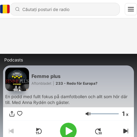
Podcasts
Femme plus
Aftonbladet
|
233 - Redo för Europa?
En podd med fullt fokus på damfotbollen och allt som hör där
till. Med Anna Rydén och gäster.
1
x
Volum