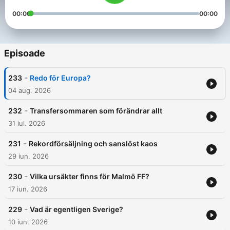
00:00
00:00
Episoade
-
233
Redo för Europa?
04 aug. 2026
-
232
Transfersommaren som förändrar allt
31 iul. 2026
-
231
Rekordförsäljning och sanslöst kaos
29 iun. 2026
-
230
Vilka ursäkter finns för Malmö FF?
17 iun. 2026
-
229
Vad är egentligen Sverige?
10 iun. 2026