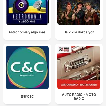
Astronomía y algo más
Bajki dla dorosłych
AUTO RADIO - MOTO
豐譽C&C
RADIO