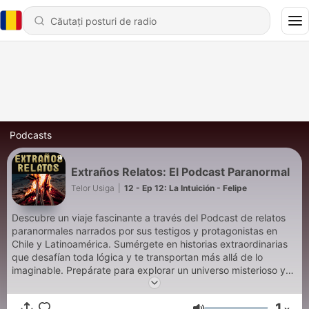
Podcasts
Extraños Relatos: El Podcast Paranormal
Telor Usiga
|
12 - Ep 12: La Intuición - Felipe
Descubre un viaje fascinante a través del Podcast de relatos
paranormales narrados por sus testigos y protagonistas en
Chile y Latinoamérica. Sumérgete en historias extraordinarias
que desafían toda lógica y te transportan más allá de lo
imaginable. Prepárate para explorar un universo misterioso y
desconocido que desafiará tus creencias, Extraños Relatos: El
Podcast Paranormal👻👽😱!! 👍 Si te gusta el contenido y
1