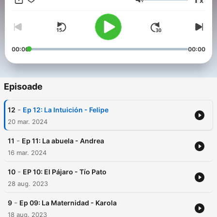
x
deseas apoyarnos en este proyecto para seguir adelante,
Volum
suscríbete, comparte los capítulos a través de la redes
sociales. Búscanos como Telor Usiga!!🖖🖖
00:00
00:00
Episoade
-
12
Ep 12: La Intuición - Felipe
20 mar. 2024
-
11
Ep 11: La abuela - Andrea
16 mar. 2024
-
10
EP 10: El Pájaro - Tío Pato
28 aug. 2023
-
9
Ep 09: La Maternidad - Karola
18 aug. 2023