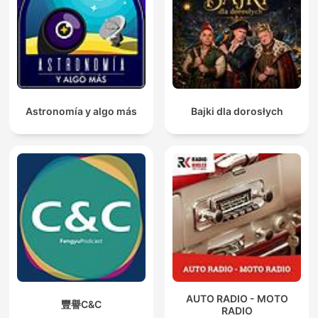
Astronomía y algo más
Bajki dla dorosłych
AUTO RADIO - MOTO
豐譽C&C
RADIO