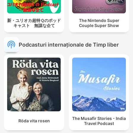
新・ユリオカ超特Ｑのポッド
The Nintendo Super
キャスト 無謀な企て
Couple Super Show
Podcasturi internaționale de Timp liber
The Musafir Stories - India
Röda vita rosen
Travel Podcast