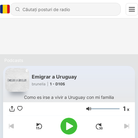
Podcasts
Emigrar a Uruguay
brunella
|
1 - D10S
Como es irse a vivir a Uruguay con mi familia
1
x
Volum