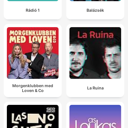
Rádió 1
Balázsék
Morgenklubben med
La Ruina
Loven & Co