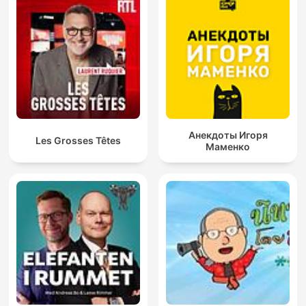
Анекдоты Игоря
Les Grosses Têtes
Маменко