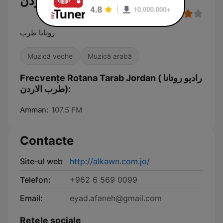
روتانا طرب الاردن)
روتانا طرب
Muzică veche
Muzică arabă
Frecvențe Rotana Tarab Jordan ( راديو روتانا
طرب الاردن):
Amman:
107.5 FM
Contacte
Site-ul web
http://alkawn.com.jo/
Telefon:
+962 6 569 0099
Email:
eyad.afaneh@gmail.com
Retele sociale