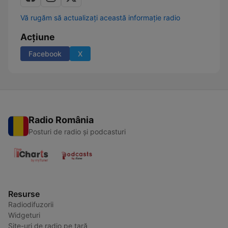
Vă rugăm să actualizați această informație radio
Acțiune
Facebook
X
Radio România
Posturi de radio și podcasturi
Resurse
Radiodifuzorii
Widgeturi
Site-uri de radio pe țară