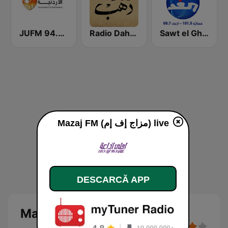
Sawt el Ghad (صوت الغد)
Radio Dahab - راديو دهب
JUFM 94.9 (إذاعة الجامعة الأردنية)
Mazaj FM (مزاج إف إم) live
DESCARCĂ APP
Mazaj FM (مزاج إف إم)