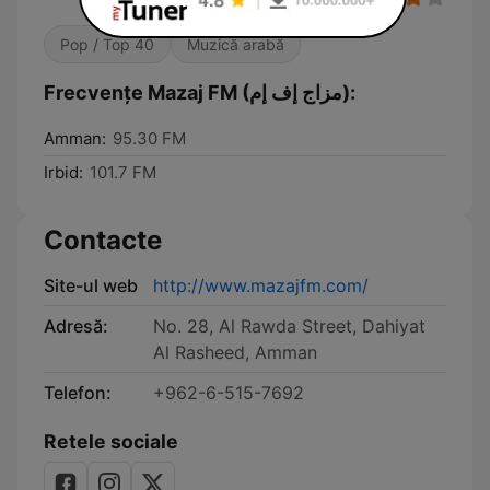
Pop / Top 40
Muzică arabă
Frecvențe Mazaj FM (مزاج إف إم):
Amman:
95.30 FM
Irbid:
101.7 FM
Contacte
Site-ul web
http://www.mazajfm.com/
Adresă:
No. 28, Al Rawda Street, Dahiyat
Al Rasheed, Amman
Telefon:
+962-6-515-7692
Retele sociale