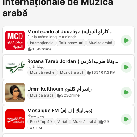
internaționale de Muzică
arabă
Montecarlo al doualiya (مونت كارلو الدولية)
Sur la même longueur d'onde
Internațională
Talk-show-uri
Muzică arabă
1.5K
Online
Rotana Tarab Jordan ( راديو روتانا طرب الاردن)
روتانا طرب
Muzică veche
Muzică arabă
133
107.5 FM
Umm Kolthoum راديو أم كلثوم
Muzică arabă
323
Online
Mosaique FM (موزاييك إف إم)
وصل صوتك
Pop / Top 40
Variat
Muzică arabă
29
94.9 FM