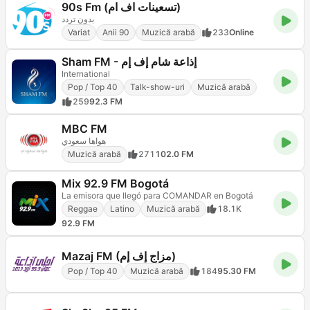
90s Fm (تسعينات اف ام)
بدون تردد
Variat
Anii 90
Muzică arabă
233
Online
Sham FM - إذاعة شام إف إم
International
Pop / Top 40
Talk-show-uri
Muzică arabă
259
92.3 FM
MBC FM
هواها سعودي
Muzică arabă
271
102.0 FM
Mix 92.9 FM Bogotá
La emisora que llegó para COMANDAR en Bogotá
Reggae
Latino
Muzică arabă
18.1K
92.9 FM
Mazaj FM (مزاج إف إم)
Pop / Top 40
Muzică arabă
184
95.30 FM