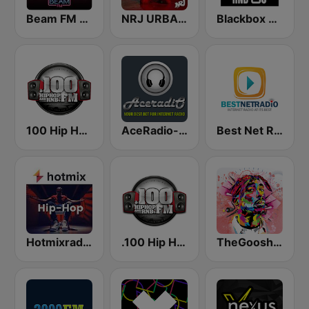
Beam FM - Adult Hits
NRJ URBAN HITS
Blackbox RnB US
100 Hip Hop and RNB FM
AceRadio-Classic RnB
Best Net Radio - R&B
Hotmixradio Hip Hop
.100 Hip Hop and RNB.FM
TheGoosh Radio - R&B