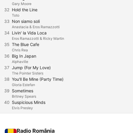
Gary Moore
32
Hold the Line
Toto
33
Non siamo soli
Anastacia & Eros Ramazzotti
34
Livin' la Vida Loca
Eros Ramazzotti & Ricky Martin
35
The Blue Cafe
Chris Rea
36
Big In Japan
Alphaville
37
Jump (For My Love)
The Pointer Sisters
38
You'll Be Mine (Party Time)
Gloria Estefan
39
Sometimes
Britney Spears
40
Suspicious Minds
Elvis Presley
Radio România