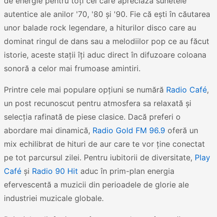
de energie pentru toți cei care apreciază sunetele
autentice ale anilor '70, '80 și '90. Fie că ești în căutarea
unor balade rock legendare, a hiturilor disco care au
dominat ringul de dans sau a melodiilor pop ce au făcut
istorie, aceste stații îți aduc direct în difuzoare coloana
sonoră a celor mai frumoase amintiri.
Printre cele mai populare opțiuni se numără
Radio Café
,
un post recunoscut pentru atmosfera sa relaxată și
selecția rafinată de piese clasice. Dacă preferi o
abordare mai dinamică,
Radio Gold FM 96.9
oferă un
mix echilibrat de hituri de aur care te vor ține conectat
pe tot parcursul zilei. Pentru iubitorii de diversitate,
Play
Café
și
Radio 90 Hit
aduc în prim-plan energia
efervescentă a muzicii din perioadele de glorie ale
industriei muzicale globale.