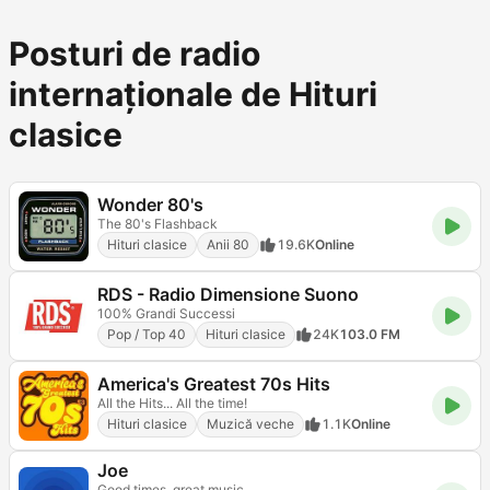
Posturi de radio
internaționale de Hituri
clasice
Wonder 80's
The 80's Flashback
Hituri clasice
Anii 80
19.6K
Online
RDS - Radio Dimensione Suono
100% Grandi Successi
Pop / Top 40
Hituri clasice
24K
103.0 FM
America's Greatest 70s Hits
All the Hits... All the time!
Hituri clasice
Muzică veche
1.1K
Online
Joe
Good times, great music