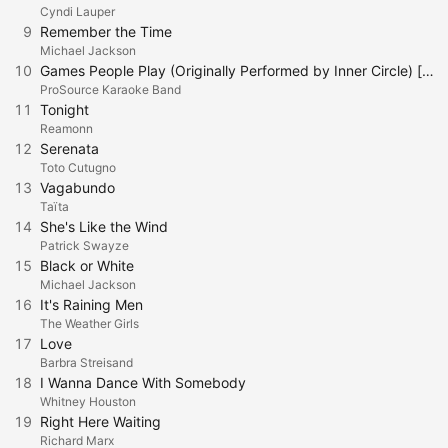
Cyndi Lauper
9
Remember the Time
Michael Jackson
10
Games People Play (Originally Performed by Inner Circle) [Karaoke]
ProSource Karaoke Band
11
Tonight
Reamonn
12
Serenata
Toto Cutugno
13
Vagabundo
Taïta
14
She's Like the Wind
Patrick Swayze
15
Black or White
Michael Jackson
16
It's Raining Men
The Weather Girls
17
Love
Barbra Streisand
18
I Wanna Dance With Somebody
Whitney Houston
19
Right Here Waiting
Richard Marx