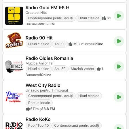
Radio Gold FM 96.9
Greatest Hits
Contemporană pentru adulți
Hituri clasice
61
Bucureşti
96.9 FM
Radio 90 Hit
Hituri clasice
Anii 90
39
Bucureşti
Online
Radio Oldies Romania
Muzica Anilor Tai
Hituri clasice
Anii 80
Muzică veche
1
Bucureşti
Online
West City Radio
Un radio pentru Timișoara!
Contemporană pentru adulți
Hituri clasice
Posturi locale
6
Timiș
88.8 FM
Radio KoKo
Pop / Top 40
Contemporană pentru adulți