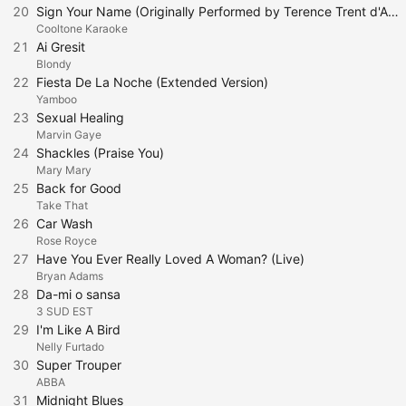
20
Sign Your Name (Originally Performed by Terence Trent d'Arby)
Cooltone Karaoke
21
Ai Gresit
Blondy
22
Fiesta De La Noche (Extended Version)
Yamboo
23
Sexual Healing
Marvin Gaye
24
Shackles (Praise You)
Mary Mary
25
Back for Good
Take That
26
Car Wash
Rose Royce
27
Have You Ever Really Loved A Woman? (Live)
Bryan Adams
28
Da-mi o sansa
3 SUD EST
29
I'm Like A Bird
Nelly Furtado
30
Super Trouper
ABBA
31
Midnight Blues