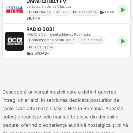
Universal 88.1 FM
La Estación de los Clásicos
Hituri clasice
Anii 80
Muzică veche
14.6K
88.1 FM
RADIO BOB!
RADIO BOB! – Deutschlands Rockradio
Contemporană pentru adulți
Hituri clasice
Muzică veche
2.6K
DAB+
Descoperă universul muzicii care a definit generații
întregi chiar aici, în secțiunea dedicată posturilor de
radio care difuzează Classic Hits în România. Această
colecție reunește cele mai iubite piese din deceniile
trecute, oferind o experiență auditivă nostalgică și plină