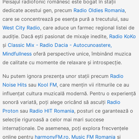
Peisajul radiofonic românesc este bogat în stații
dedicate acestui gen, precum
Radio Oldies Romania
,
care se concentrează pe esența pură a trecutului, sau
West City Radio
, care aduce un farmec regional listei de
audiție. Dacă ești pasionat de mixaje inedite,
Radio KoKo
și
Classic Mix - Radio Dacia - Autocunoastere,
Mindfullness
oferă perspective unice, îmbinând muzica
de calitate cu momente de relaxare și introspecție.
Nu putem ignora prezența unor stații precum
Radio
Noise Hits
sau
Kool FM
, care mențin vii ritmurile ce au
influențat cultura muzicală modernă. Pentru o experiență
sonoră variată, poți alege oricând să asculți
Radio
Proton
sau
Radio HIT Romania
, posturi ce garantează o
selecție riguroasă a celor mai mari succese
internaționale. De asemenea, poți explora frecvențele
online pentru
harmonyFM.ro
,
Music FM Romania
și