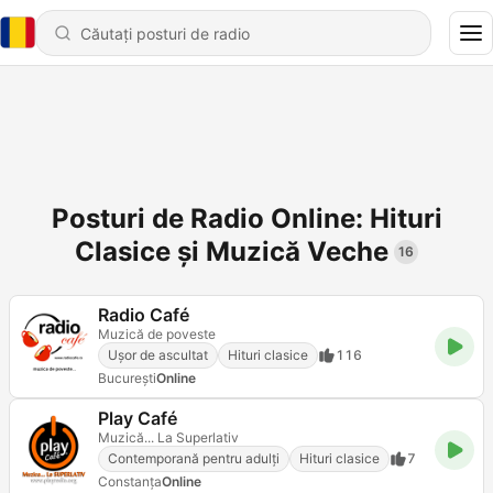
Posturi de Radio Online: Hituri
Clasice și Muzică Veche
16
Radio Café
Muzică de poveste
Ușor de ascultat
Hituri clasice
116
Bucureşti
Online
Play Café
Muzică... La Superlativ
Contemporană pentru adulți
Hituri clasice
7
Constanța
Online