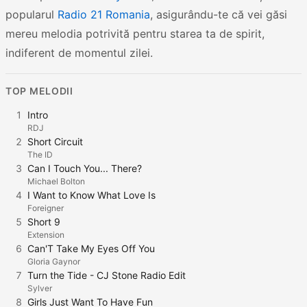
popularul
Radio 21 Romania
, asigurându-te că vei găsi
mereu melodia potrivită pentru starea ta de spirit,
indiferent de momentul zilei.
TOP MELODII
1
Intro
RDJ
2
Short Circuit
The ID
3
Can I Touch You... There?
Michael Bolton
4
I Want to Know What Love Is
Foreigner
5
Short 9
Extension
6
Can'T Take My Eyes Off You
Gloria Gaynor
7
Turn the Tide - CJ Stone Radio Edit
Sylver
8
Girls Just Want To Have Fun