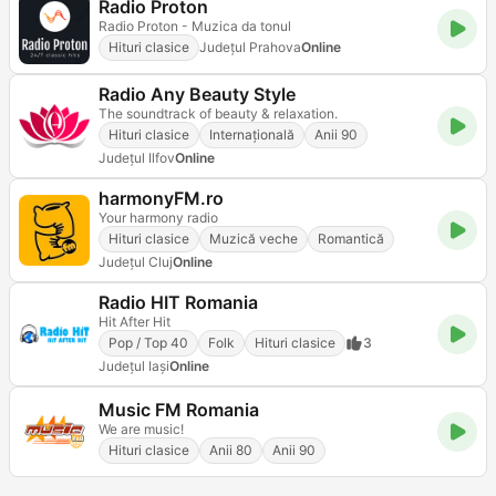
Radio Proton
Radio Proton - Muzica da tonul
Hituri clasice
Județul Prahova
Online
Radio Any Beauty Style
The soundtrack of beauty & relaxation.
Hituri clasice
Internațională
Anii 90
Județul Ilfov
Online
harmonyFM.ro
Your harmony radio
Hituri clasice
Muzică veche
Romantică
Județul Cluj
Online
Radio HIT Romania
Hit After Hit
Pop / Top 40
Folk
Hituri clasice
3
Județul Iași
Online
Music FM Romania
We are music!
Hituri clasice
Anii 80
Anii 90