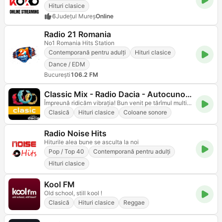
Hituri clasice
6
Județul Mureș
Online
Radio 21 Romania
No1 Romania Hits Station
Contemporană pentru adulți
Hituri clasice
Dance / EDM
Bucureşti
106.2 FM
Classic Mix - Radio Dacia - Autocunoastere, Mindfullness
Împreună ridicăm vibrația! Bun venit pe tărîmul multiplelor posibilități!
Clasică
Hituri clasice
Coloane sonore
Radio Noise Hits
Hiturile alea bune se asculta la noi
Pop / Top 40
Contemporană pentru adulți
Hituri clasice
Kool FM
Old school, still kool !
Clasică
Hituri clasice
Reggae