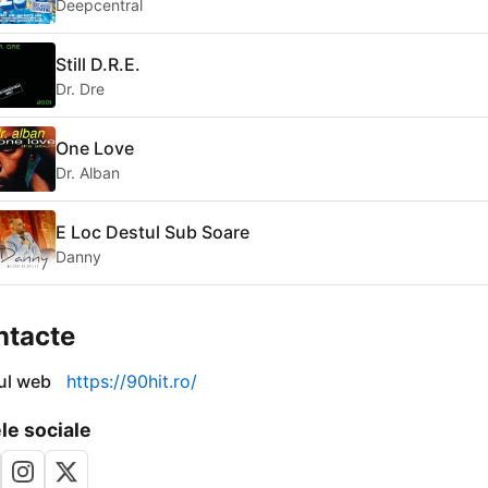
Deepcentral
Still D.R.E.
Dr. Dre
One Love
Dr. Alban
E Loc Destul Sub Soare
Danny
ntacte
-ul web
https://90hit.ro/
le sociale