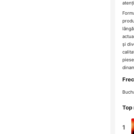
atenț
Forma
produ
lângă
actua
și di
calit
piese
dinam
Frec
Bucha
Top 
1