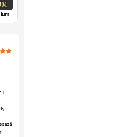
mium
ii
e
e,
esează
în