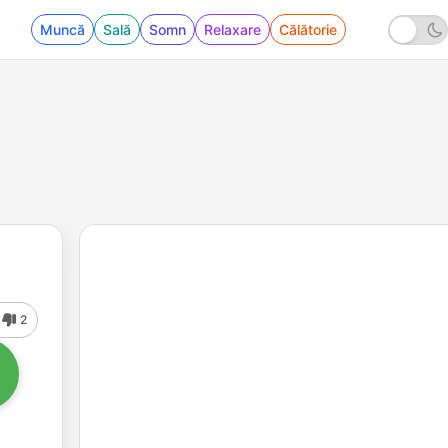
Muncă
Sală
Somn
Relaxare
Călătorie
2