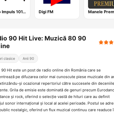
Radio Impuls 101.5 FM
Digi FM
Manele Pre
io 90 Hit Live: Muzică 80 90
ine
ri clasice
Anii 90
 90 Hit este un post de radio online din România care se
ntrează pe difuzarea celor mai cunoscute piese muzicale din an
extinzându-și ocazional repertoriul către succesele din deceniil
ente. Grila de emisie este dominată de genuri precum Eurodanc
dance și rock, oferind o selecție vastă de hituri care au definit
jul sonor internațional și local al acelei perioade. Postul se adr
public nostalgic, oferind un flux muzical continuu care readuce 