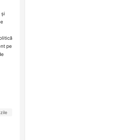
 și
Pe
litică
ent pe
de
zile