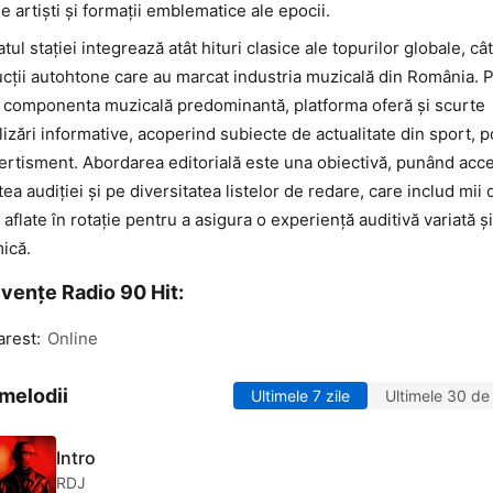
ie artiști și formații emblematice ale epocii.
tul stației integrează atât hituri clasice ale topurilor globale, cât
cții autohtone care au marcat industria muzicală din România. 
 componenta muzicală predominantă, platforma oferă și scurte
lizări informative, acoperind subiecte de actualitate din sport, po
vertisment. Abordarea editorială este una obiectivă, punând acc
atea audiției și pe diversitatea listelor de redare, care includ mii 
 aflate în rotație pentru a asigura o experiență auditivă variată și
ică.
vențe Radio 90 Hit:
rest:
Online
melodii
Ultimele 7 zile
Ultimele 30 de 
Intro
RDJ