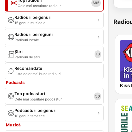
Top radiouri
695
Cele mai ascultate radiouri
Radiouri pe genuri
Radiou
15 genuri muzicale
Radiouri pe regiuni
Radiouri locale
Știri
13
Radiouri de știri
Recomandate
Lista celor mai bune radiouri
Podcasts
Top podcasturi
50
Cele mai populare podcasturi
Podcasturi pe genuri
18 genuri tematice
Muzică