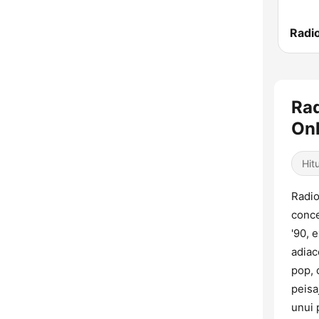
Rad
Onl
Hitu
Radio
conce
'90, 
adiac
pop, 
peisa
unui 