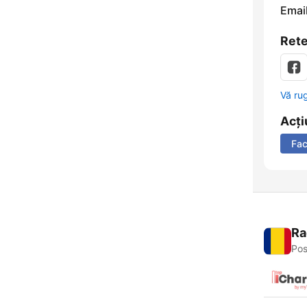
Email
Rete
Vă ru
Acți
Fa
Ra
Pos