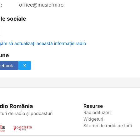
:
office@musicfm.ro
le sociale
găm să actualizați această informație radio
une
cebook
X
dio România
Resurse
Radiodifuzorii
turi de radio și podcasturi
Widgeturi
Site-uri de radio pe țară