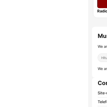
Radi
Mu
We ar
Hitu
We ar
Co
Site
Telef