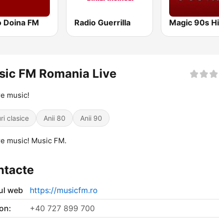
o Doina FM
Radio Guerrilla
Magic 90s Hi
sic FM Romania Live
e music!
ri clasice
Anii 80
Anii 90
e music! Music FM.
ntacte
-ul web
https://musicfm.ro
on:
+40 727 899 700