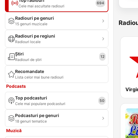
Top radiouri
694
Cele mai ascultate radiouri
Radiouri pe genuri
Radiou
15 genuri muzicale
Radiouri pe regiuni
Radiouri locale
Știri
12
Radiouri de știri
Recomandate
Lista celor mai bune radiouri
Podcasts
Virgi
Top podcasturi
50
Cele mai populare podcasturi
Podcasturi pe genuri
18 genuri tematice
Muzică