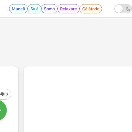
Muncă
Sală
Somn
Relaxare
Călătorie
0