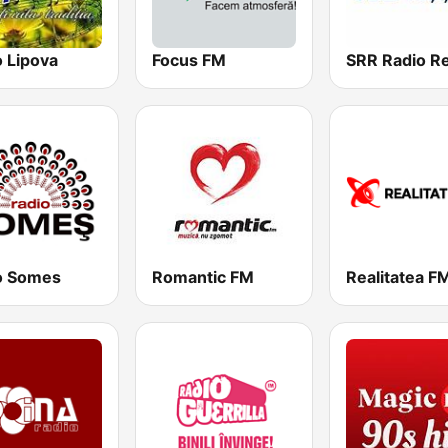
o Lipova
Focus FM
SRR Radio Re
o Somes
Romantic FM
Realitatea F