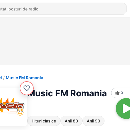
ri
Music FM Romania
Music FM Romania
0
Hituri clasice
Anii 80
Anii 90