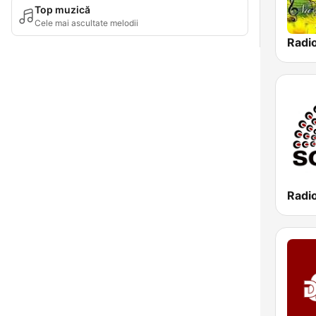
Top muzică
Cele mai ascultate melodii
Radi
Radi