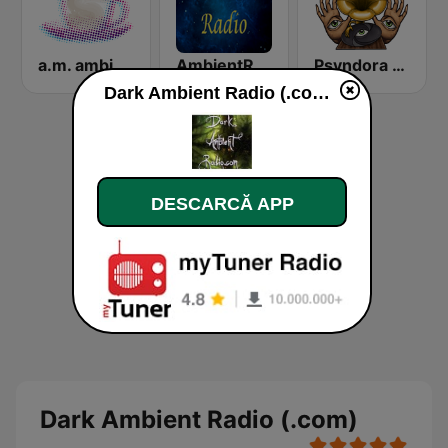
a.m. ambient
AmbientRadio (MRG.fm)
Psyndora Chillout
Dark Ambient Radio (.com) live
DESCARCĂ APP
Dark Ambient Radio (.com)