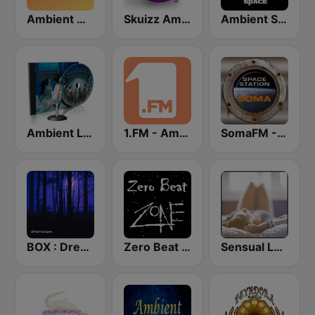
Ambient Modern
Skuizz Ambient
Ambient Space Radio
Ambient Lounge on MixLive.ie
1.FM - Ambient Psychill
SomaFM - Space Station Soma
BOX : Dreamscapes - Ambient Chill
Zero Beat Ambient Zone (MRG.fm)
Sensual Lounge