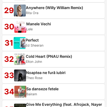
Anywhere (Willy William Remix)
29
Rita Ora
Manele Vechi
30
Lele
Perfect
31
Ed Sheeran
Cold Heart (PNAU Remix)
32
Elton John
Noaptea ne fură iubiri
33
Theo Rose
Sa danseze fetele
34
Bairam
Give Me Everything (feat. Afrojack, Nayer