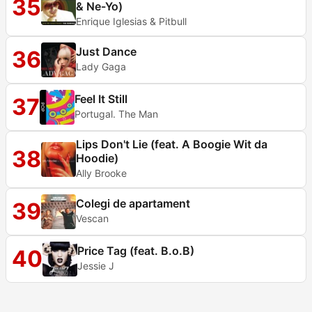
35
& Ne-Yo)
Enrique Iglesias & Pitbull
Just Dance
36
Lady Gaga
Feel It Still
37
Portugal. The Man
Lips Don't Lie (feat. A Boogie Wit da
38
Hoodie)
Ally Brooke
Colegi de apartament
39
Vescan
Price Tag (feat. B.o.B)
40
Jessie J