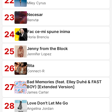
22
Miley Cyrus
Necesar
23
Renvtø
Fac ce-mi spune inima
24
Horia Brenciu
Jenny from the Block
25
Jennifer Lopez
Rita
26
Connect-R
Bad Memories (feat. Elley Duhé & FAST
27
BOY) [Extended Version]
James Carter
Love Don't Let Me Go
28
Angelina Jordan