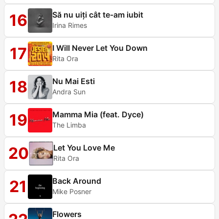
Să nu uiți cât te-am iubit
16
Irina Rimes
I Will Never Let You Down
17
Rita Ora
Nu Mai Esti
18
Andra Sun
Mamma Mia (feat. Dyce)
19
The Limba
Let You Love Me
20
Rita Ora
Back Around
21
Mike Posner
Flowers