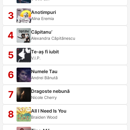
Anotimpuri
3
Alina Eremia
Căpitanu’
4
Alexandra Căpitănescu
Te-aș fi iubit
5
V.I.P.
Numele Tau
6
Andrei Bănută
Dragoste nebună
7
Nicole Cherry
All I Need Is You
8
Braiden Wood