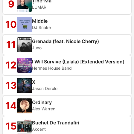
Ține-Mă
9
LUMAR
Middle
10
DJ Snake
Grenada (feat. Nicole Cherry)
11
Juno
I Will Survive (Lalala) [Extended Version]
12
Hermes House Band
X
13
Jason Derulo
Ordinary
14
Alex Warren
Buchet De Trandafiri
15
Akcent