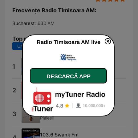
Frecvențe Radio Timisoara AM:
Bucharest:
630 AM
Top melodii
Radio Timisoara AM live
Ultimele 7 zile
Ultimele 30 de zile
Stiri Pentru Prosti
1
Teo
DESCARCĂ APP
Buna Dimineata
2
Raoul
Limba Romana
3
Plaiesii
103.6 Swank Fm
4