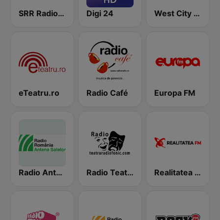
SRR Radio România Actualităţi
Digi 24
West City Radio
eTeatru.ro
Radio Café
Europa FM
Radio Antena Satelor
Radio Teatru Radiofonic
Realitatea FM