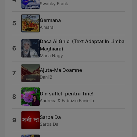
Swanky Frank
Germana
5
Aimarai
Daca Ai Ghici (Text Adaptat In Limba
6
Maghiara)
Maria Nagy
Ajuta-Ma Doamne
7
DaniiB
Din suflet, pentru Tine!
8
Andreea & Fabrizio Faniello
Sarba Da
9
Sarba Da