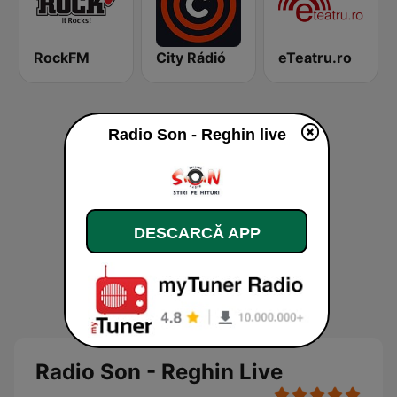
RockFM
City Rádió
eTeatru.ro
Radio Son - Reghin live
DESCARCĂ APP
Radio Son - Reghin Live