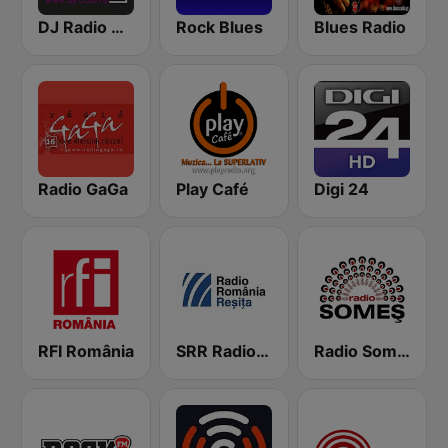
DJ Radio Romania
Rock Blues
Blues Radio
Radio GaGa
Play Café
Digi 24
RFI România
SRR Radio Reşiţa
Radio Somes