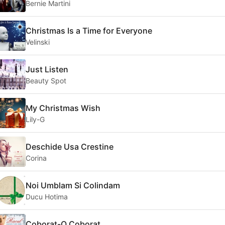
Bernie Martini
Christmas Is a Time for Everyone
Velinski
Just Listen
Beauty Spot
My Christmas Wish
Lily-G
Deschide Usa Crestine
Corina
Noi Umblam Si Colindam
Ducu Hotima
Coborat-O Coborat