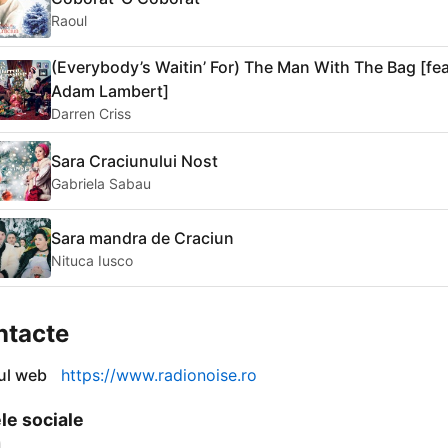
Raoul
(Everybody’s Waitin’ For) The Man With The Bag [fea
Adam Lambert]
Darren Criss
Sara Craciunului Nost
Gabriela Sabau
Sara mandra de Craciun
Nituca Iusco
ntacte
-ul web
https://www.radionoise.ro
le sociale