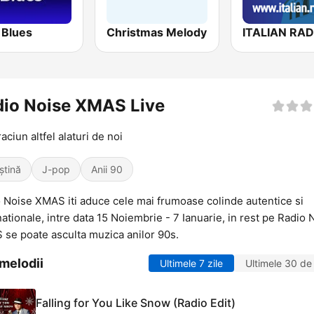
 Blues
Christmas Melody
dio Noise XMAS Live
aciun altfel alaturi de noi
ștină
J-pop
Anii 90
 Noise XMAS iti aduce cele mai frumoase colinde autentice si
nationale, intre data 15 Noiembrie - 7 Ianuarie, in rest pe Radio 
se poate asculta muzica anilor 90s.
melodii
Ultimele 7 zile
Ultimele 30 de 
Falling for You Like Snow (Radio Edit)