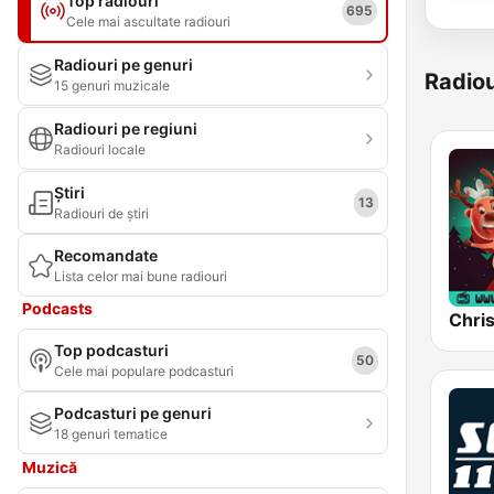
Top radiouri
695
Cele mai ascultate radiouri
Radiouri pe genuri
Radiou
15 genuri muzicale
Radiouri pe regiuni
Radiouri locale
Știri
13
Radiouri de știri
Recomandate
Lista celor mai bune radiouri
Podcasts
Chri
Top podcasturi
50
Cele mai populare podcasturi
Podcasturi pe genuri
18 genuri tematice
Muzică