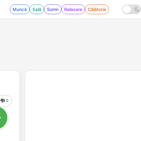
Muncă
Sală
Somn
Relaxare
Călătorie
0