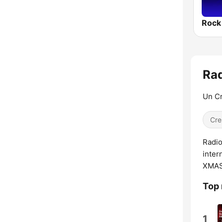
Rock
Ra
Un Cr
Cre
Radio
inter
XMAS 
Top 
1