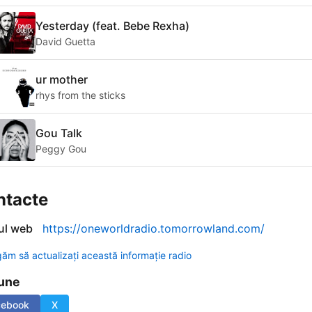
Yesterday (feat. Bebe Rexha)
David Guetta
ur mother
rhys from the sticks
Gou Talk
Peggy Gou
ntacte
-ul web
https://oneworldradio.tomorrowland.com/
găm să actualizați această informație radio
une
cebook
X