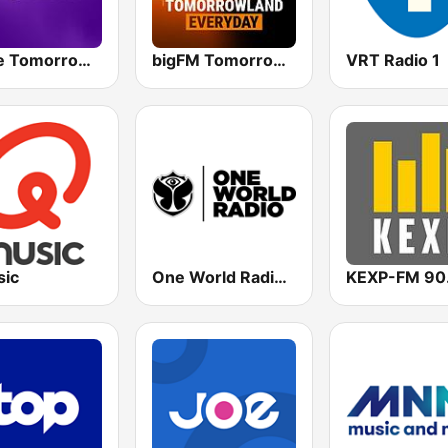
I Love Tomorrowland One World Radio
bigFM Tomorrowland One World Radio
VRT Radio 1
ic
One World Radio UK
KEXP-FM 90