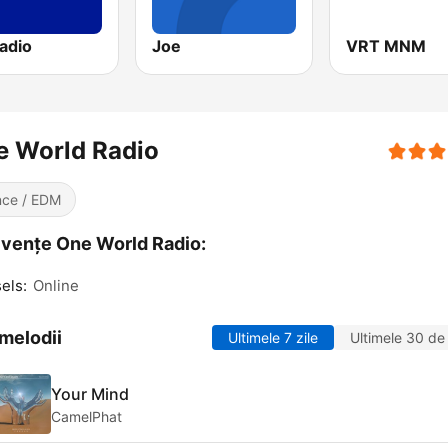
adio
Joe
VRT MNM
e World Radio
ce / EDM
vențe One World Radio:
els:
Online
melodii
Ultimele 7 zile
Ultimele 30 de 
Your Mind
CamelPhat