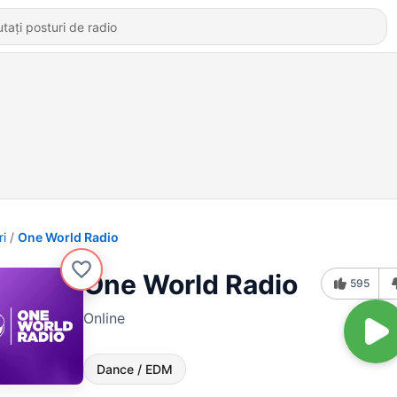
ri
One World Radio
One World Radio
595
Online
Dance / EDM