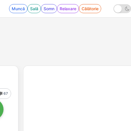
Muncă
Sală
Somn
Relaxare
Călătorie
67