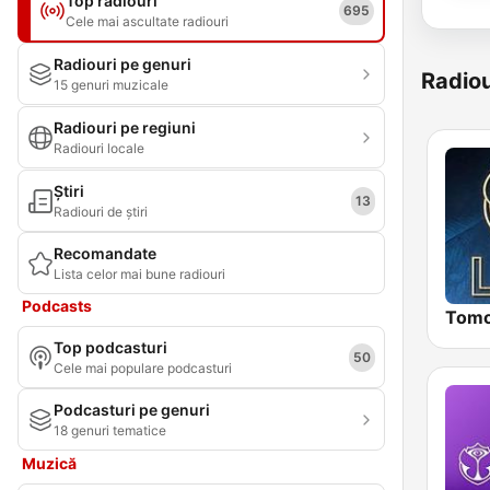
Top radiouri
695
Cele mai ascultate radiouri
Radiouri pe genuri
Radiou
15 genuri muzicale
Radiouri pe regiuni
Radiouri locale
Știri
13
Radiouri de știri
Recomandate
Lista celor mai bune radiouri
Podcasts
Top podcasturi
50
Cele mai populare podcasturi
Podcasturi pe genuri
18 genuri tematice
Muzică