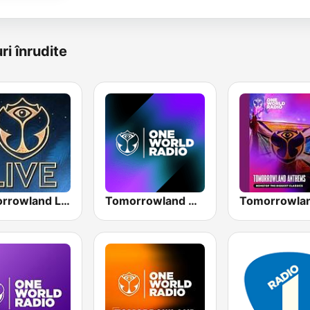
ri înrudite
Tomorrowland Live
Tomorrowland One World Radio UK