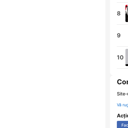
8
9
10
Co
Site
Vă ru
Acți
Fa