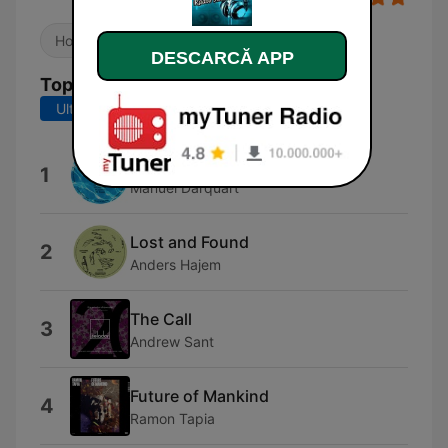
House
DESCARCĂ APP
Top melodii
Ultimele 7 zile
Ultimele 30 de zile
Breeze
1
Manuel Darquart
Lost and Found
2
Anders Hajem
The Call
3
Andrew Sant
Future of Mankind
4
Ramon Tapia