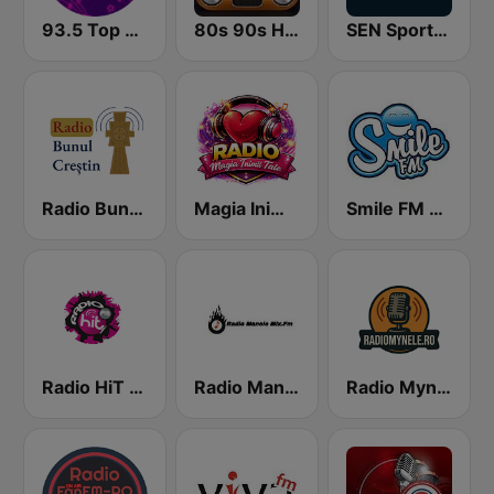
93.5 Top Radio FM
80s 90s Hits Radio
SEN Sports 1116 AM
Radio Bunul Creștin
Magia Inimii Tale
Smile FM Vaslui
Radio HiT FM Party
Radio Manele Mix FM
Radio Mynele