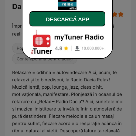
Dacia Live
DESCARCĂ APP
Împreună ridicăm vibrația! Acum alegem o nouă
realitate benefică tuturor!
Pop / Top 40
Ușor de ascultat
Contemporană pentru adulți
Relaxare = odihnă = autovindecare Aici, acum, te
relaxezi și te binedispui, la Radio Dacia Relax!
Muzică lentă, pop, lounge, jazz, classic hit,
motivațională, manifestare. Plonjează în oceanul de
relaxare cu „Relax – Radio Dacia”! Aici, sunetele moi
și muzica liniștitoare te învăluie într-o atmosferă de
pură destindere. Fiecare melodie e ca un masaj
pentru suflet, fiecare acord e o respirație adâncă în
ritmul natural al vieții. Descoperă latura ta relaxată