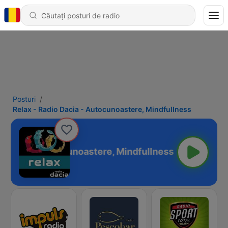
Posturi
Relax - Radio Dacia - Autocunoastere, Mindfullness
o Dacia - Autocunoastere, Mindfullness